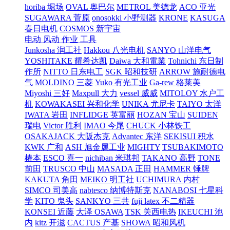
horiba 堀场
OVAL 奥巴尔
METROL 美德龙
ACO 亚光
SUGAWARA 菅原
onosokki 小野测器
KRONE
KASUGA
春日电机
COSMOS 新宇宙
电动 风动 作业 工具
Junkosha 润工社
Hakkou 八光电机
SANYO 山洋电气
YOSHITAKE 耀希达凯
Daiwa 大和電業
Tohnichi 东日制
作所
NITTO 日东电工
SGK 昭和技研
ARROW 施耐德电
气
MOLDINO 三菱
Yuko 有光工业
Ga-rew 格莱美
Miyoshi 三好
Maxpull 大力
vessel 威威
MITOLOY 水户工
机
KOWAKASEI 兴和化学
UNIKA 尤尼卡
TAIYO 太洋
IWATA 岩田
INFLIDGE 英富丽
HOZAN 宝山
SUIDEN
瑞电
Victor 胜利
IMAO 今尾
CHUCK 小林铁工
OSAKAJACK 大阪杰克
Advantec 东洋
SEKISUI 积水
KWK 广和
ASH 旭金属工业
MIGHTY
TSUBAKIMOTO
椿本
ESCO 喜一
nichiban 米琪邦
TAKANO 高野
TONE
前田
TRUSCO 中山
MASADA 正田
HAMMER 锤牌
KAKUTA 角田
MEIKO 明工社
UCHIMURA 内村
SIMCO 司美高
nabtesco 纳博特斯克
NANABOSI 七星科
学
KITO 鬼头
SANKYO 三共
fuji latex 不二精器
KONSEI 近藤
大泽 OSAWA
TSK 关西电热
IKEUCHI 池
内
kitz 开滋
CACTUS 产基
SHOWA 昭和风机