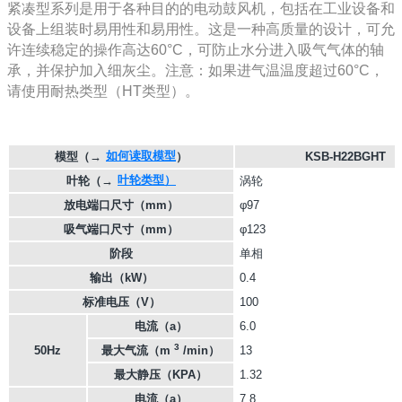
紧凑型系列是用于各种目的的电动鼓风机，包括在工业设备和
设备上组装时易用性和易用性。这是一种高质量的设计，可允
许连续稳定的操作高达60°C，可防止水分进入吸气气体的轴
承，并保护加入细灰尘。注意：如果进气温温度超过60°C，
请使用耐热类型（HT类型）。
如何读取模型
模型
（→
）
KSB-H22BGHT
叶轮类型）
叶轮
（→
涡轮
放电端口尺寸（mm）
φ97
吸气端口尺寸（mm）
φ123
阶段
单相
输出（kW）
0.4
标准电压（V）
100
电流（a）
6.0
3
50Hz
最大气流（m
/min）
13
最大静压（KPA）
1.32
电流（a）
7.8