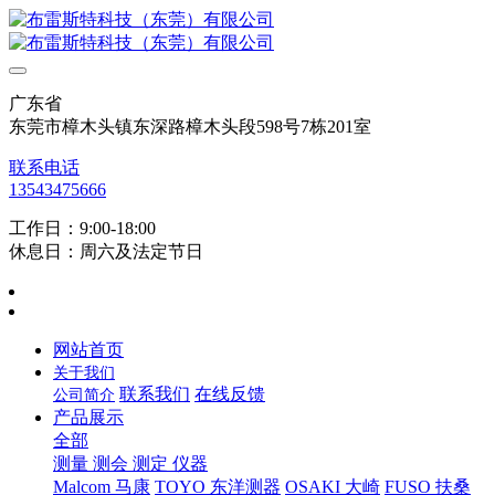
广东省
东莞市樟木头镇东深路樟木头段598号7栋201室
联系电话
13543475666
工作日：9:00-18:00
休息日：周六及法定节日
网站首页
关于我们
联系我们
在线反馈
公司简介
产品展示
全部
测量 测会 测定 仪器
Malcom 马康
TOYO 东洋测器
OSAKI 大崎
FUSO 扶桑