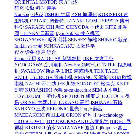
ORIENTAL MOTOR 东方马达
研究 实验 科学 用品
Narishige 成茂
USHIO 牛尾
ASH 旭理化
KORISEIKI 古
里精机
OPTART 奥普特
HANAKI GOMU
SIBATA 柴田
科学
SAKAGUCHI 坂口
CHIYODA 千代田
KITZ 北泽
阀
THINKY 日新基
kyoritsukiko 共立机巧
SHOWASOKKI 昭和测器
SENSEZ 静雄
SHINKO 新光
fujikin 富士金
SUNKAGAKU 太阳科学
仪器 设备 仪表 综合
Ebara 荏原
RATOC
SK 新泻精机
OKK 大宫工业
YODOGAWA 淀川电机
NewEra 新时代
CENTER 相原电
机
SWALLOW 斯瓦洛
LINE 莱茵精机
TDK
TACO
AZBIL
TSURUGA 贺鹤电机
AMANO 安满能
OHM 欧姆
电机
NACHI 不二越
JFE 川铁
SONOTEC 松泰克
KETT
凯特
KURASHIKI 仓敷
sr-engineering
SEM 坂本电机
TOYOZUMI 丰澄电机
SPOTRON 狮宝龙
TECLOCK 得
乐
OBISHI 大菱计器
TAKANO 高野
ISHIZAKI 石崎
SANKYO 三协
SEKONIC 世光
Hugle 藤宫
MAEDAKOKI 前田工机
ORION 好利旺
u-technology
TRUSCO 中山
TOYOKOKAGAKU 东横化学
NIDEC 尼
得科
KIKUSUI 菊水
WATANABE 渡边
fujiimpulse 富士
音派
OJIDEN 大阪
OptoSigma 西格玛光机
FAM
ASONE