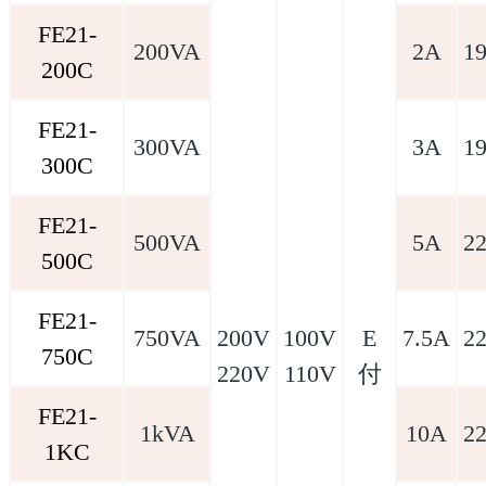
FE21-
200VA
2A
1
200C
FE21-
300VA
3A
1
300C
FE21-
500VA
5A
2
500C
FE21-
750VA
200V
100V
E
7.5A
2
750C
220V
110V
付
FE21-
1kVA
10A
2
1KC