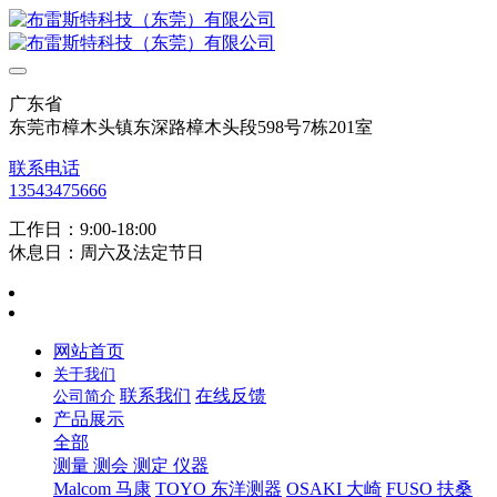
广东省
东莞市樟木头镇东深路樟木头段598号7栋201室
联系电话
13543475666
工作日：9:00-18:00
休息日：周六及法定节日
网站首页
关于我们
联系我们
在线反馈
公司简介
产品展示
全部
测量 测会 测定 仪器
Malcom 马康
TOYO 东洋测器
OSAKI 大崎
FUSO 扶桑