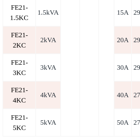
FE21-
1.5kVA
15A
2
1.5KC
FE21-
2kVA
20A
2
2KC
FE21-
3kVA
30A
2
3KC
FE21-
4kVA
40A
2
4KC
FE21-
5kVA
50A
2
5KC