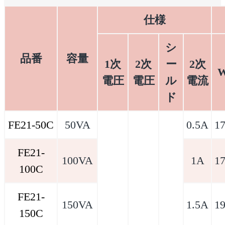
仕様
シ
品番
容量
1次
2次
ー
2次
電圧
電圧
ル
電流
ド
FE21-50C
50VA
0.5A
1
FE21-
100VA
1A
1
100C
FE21-
150VA
1.5A
1
150C