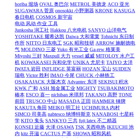
horiba 堀场
OVAL 奥巴尔
METROL 美德龙
ACO 亚光
SUGAWARA 菅原
onosokki 小野测器
KRONE
KASUGA
春日电机
COSMOS 新宇宙
电动 风动 作业 工具
Junkosha 润工社
Hakkou 八光电机
SANYO 山洋电气
YOSHITAKE 耀希达凯
Daiwa 大和電業
Tohnichi 东日制
作所
NITTO 日东电工
SGK 昭和技研
ARROW 施耐德电
气
MOLDINO 三菱
Yuko 有光工业
Ga-rew 格莱美
Miyoshi 三好
Maxpull 大力
vessel 威威
MITOLOY 水户工
机
KOWAKASEI 兴和化学
UNIKA 尤尼卡
TAIYO 太洋
IWATA 岩田
INFLIDGE 英富丽
HOZAN 宝山
SUIDEN
瑞电
Victor 胜利
IMAO 今尾
CHUCK 小林铁工
OSAKAJACK 大阪杰克
Advantec 东洋
SEKISUI 积水
KWK 广和
ASH 旭金属工业
MIGHTY
TSUBAKIMOTO
椿本
ESCO 喜一
nichiban 米琪邦
TAKANO 高野
TONE
前田
TRUSCO 中山
MASADA 正田
HAMMER 锤牌
KAKUTA 角田
MEIKO 明工社
UCHIMURA 内村
SIMCO 司美高
nabtesco 纳博特斯克
NANABOSI 七星科
学
KITO 鬼头
SANKYO 三共
fuji latex 不二精器
KONSEI 近藤
大泽 OSAWA
TSK 关西电热
IKEUCHI 池
内
kitz 开滋
CACTUS 产基
SHOWA 昭和风机