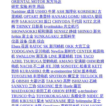
ORIENTAL MOTOR 东方马达
研究 实验 科学 用品
Narishige 成茂
USHIO 牛尾
ASH 旭理化
KORISEIKI 古
里精机
OPTART 奥普特
HANAKI GOMU
SIBATA 柴田
科学
SAKAGUCHI 坂口
CHIYODA 千代田
KITZ 北泽
阀
THINKY 日新基
kyoritsukiko 共立机巧
SHOWASOKKI 昭和测器
SENSEZ 静雄
SHINKO 新光
fujikin 富士金
SUNKAGAKU 太阳科学
仪器 设备 仪表 综合
Ebara 荏原
RATOC
SK 新泻精机
OKK 大宫工业
YODOGAWA 淀川电机
NewEra 新时代
CENTER 相原电
机
SWALLOW 斯瓦洛
LINE 莱茵精机
TDK
TACO
AZBIL
TSURUGA 贺鹤电机
AMANO 安满能
OHM 欧姆
电机
NACHI 不二越
JFE 川铁
SONOTEC 松泰克
KETT
凯特
KURASHIKI 仓敷
sr-engineering
SEM 坂本电机
TOYOZUMI 丰澄电机
SPOTRON 狮宝龙
TECLOCK 得
乐
OBISHI 大菱计器
TAKANO 高野
ISHIZAKI 石崎
SANKYO 三协
SEKONIC 世光
Hugle 藤宫
MAEDAKOKI 前田工机
ORION 好利旺
u-technology
TRUSCO 中山
TOYOKOKAGAKU 东横化学
NIDEC 尼
得科
KIKUSUI 菊水
WATANABE 渡边
fujiimpulse 富士
音派
OJIDEN 大阪
OptoSigma 西格玛光机
FAM
ASONE