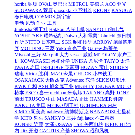
horiba 堀场
OVAL 奥巴尔
METROL 美德龙
ACO 亚光
SUGAWARA 菅原
onosokki 小野测器
KRONE
KASUGA
春日电机
COSMOS 新宇宙
电动 风动 作业 工具
Junkosha 润工社
Hakkou 八光电机
SANYO 山洋电气
YOSHITAKE 耀希达凯
Daiwa 大和電業
Tohnichi 东日制
作所
NITTO 日东电工
SGK 昭和技研
ARROW 施耐德电
气
MOLDINO 三菱
Yuko 有光工业
Ga-rew 格莱美
Miyoshi 三好
Maxpull 大力
vessel 威威
MITOLOY 水户工
机
KOWAKASEI 兴和化学
UNIKA 尤尼卡
TAIYO 太洋
IWATA 岩田
INFLIDGE 英富丽
HOZAN 宝山
SUIDEN
瑞电
Victor 胜利
IMAO 今尾
CHUCK 小林铁工
OSAKAJACK 大阪杰克
Advantec 东洋
SEKISUI 积水
KWK 广和
ASH 旭金属工业
MIGHTY
TSUBAKIMOTO
椿本
ESCO 喜一
nichiban 米琪邦
TAKANO 高野
TONE
前田
TRUSCO 中山
MASADA 正田
HAMMER 锤牌
KAKUTA 角田
MEIKO 明工社
UCHIMURA 内村
SIMCO 司美高
nabtesco 纳博特斯克
NANABOSI 七星科
学
KITO 鬼头
SANKYO 三共
fuji latex 不二精器
KONSEI 近藤
大泽 OSAWA
TSK 关西电热
IKEUCHI 池
内
kitz 开滋
CACTUS 产基
SHOWA 昭和风机