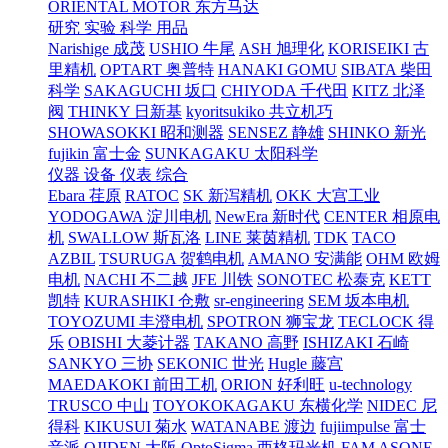
ORIENTAL MOTOR 东方马达
研究 实验 科学 用品
Narishige 成茂
USHIO 牛尾
ASH 旭理化
KORISEIKI 古
里精机
OPTART 奥普特
HANAKI GOMU
SIBATA 柴田
科学
SAKAGUCHI 坂口
CHIYODA 千代田
KITZ 北泽
阀
THINKY 日新基
kyoritsukiko 共立机巧
SHOWASOKKI 昭和测器
SENSEZ 静雄
SHINKO 新光
fujikin 富士金
SUNKAGAKU 太阳科学
仪器 设备 仪表 综合
Ebara 荏原
RATOC
SK 新泻精机
OKK 大宫工业
YODOGAWA 淀川电机
NewEra 新时代
CENTER 相原电
机
SWALLOW 斯瓦洛
LINE 莱茵精机
TDK
TACO
AZBIL
TSURUGA 贺鹤电机
AMANO 安满能
OHM 欧姆
电机
NACHI 不二越
JFE 川铁
SONOTEC 松泰克
KETT
凯特
KURASHIKI 仓敷
sr-engineering
SEM 坂本电机
TOYOZUMI 丰澄电机
SPOTRON 狮宝龙
TECLOCK 得
乐
OBISHI 大菱计器
TAKANO 高野
ISHIZAKI 石崎
SANKYO 三协
SEKONIC 世光
Hugle 藤宫
MAEDAKOKI 前田工机
ORION 好利旺
u-technology
TRUSCO 中山
TOYOKOKAGAKU 东横化学
NIDEC 尼
得科
KIKUSUI 菊水
WATANABE 渡边
fujiimpulse 富士
音派
OJIDEN 大阪
OptoSigma 西格玛光机
FAM
ASONE