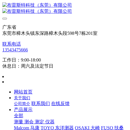
广东省
东莞市樟木头镇东深路樟木头段598号7栋201室
联系电话
13543475666
工作日：9:00-18:00
休息日：周六及法定节日
网站首页
关于我们
联系我们
在线反馈
公司简介
产品展示
全部
测量 测会 测定 仪器
Malcom 马康
TOYO 东洋测器
OSAKI 大崎
FUSO 扶桑