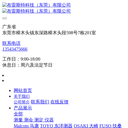
广东省
东莞市樟木头镇东深路樟木头段598号7栋201室
联系电话
13543475666
工作日：9:00-18:00
休息日：周六及法定节日
网站首页
关于我们
联系我们
在线反馈
公司简介
产品展示
全部
测量 测会 测定 仪器
Malcom 马康
TOYO 东洋测器
OSAKI 大崎
FUSO 扶桑