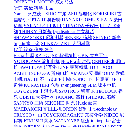
ORIENTAL MOTOR 东方马达
研究 实验 科学 用品
Narishige 成茂
USHIO 牛尾
ASH 旭理化
KORISEIKI 古
里精机
OPTART 奥普特
HANAKI GOMU
SIBATA 柴田
科学
SAKAGUCHI 坂口
CHIYODA 千代田
KITZ 北泽
阀
THINKY 日新基
kyoritsukiko 共立机巧
SHOWASOKKI 昭和测器
SENSEZ 静雄
SHINKO 新光
fujikin 富士金
SUNKAGAKU 太阳科学
仪器 设备 仪表 综合
Ebara 荏原
RATOC
SK 新泻精机
OKK 大宫工业
YODOGAWA 淀川电机
NewEra 新时代
CENTER 相原电
机
SWALLOW 斯瓦洛
LINE 莱茵精机
TDK
TACO
AZBIL
TSURUGA 贺鹤电机
AMANO 安满能
OHM 欧姆
电机
NACHI 不二越
JFE 川铁
SONOTEC 松泰克
KETT
凯特
KURASHIKI 仓敷
sr-engineering
SEM 坂本电机
TOYOZUMI 丰澄电机
SPOTRON 狮宝龙
TECLOCK 得
乐
OBISHI 大菱计器
TAKANO 高野
ISHIZAKI 石崎
SANKYO 三协
SEKONIC 世光
Hugle 藤宫
MAEDAKOKI 前田工机
ORION 好利旺
u-technology
TRUSCO 中山
TOYOKOKAGAKU 东横化学
NIDEC 尼
得科
KIKUSUI 菊水
WATANABE 渡边
fujiimpulse 富士
音派
OJIDEN 大阪
OptoSigma 西格玛光机
FAM
ASONE