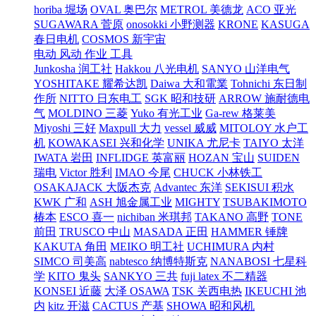
horiba 堀场
OVAL 奥巴尔
METROL 美德龙
ACO 亚光
SUGAWARA 菅原
onosokki 小野测器
KRONE
KASUGA
春日电机
COSMOS 新宇宙
电动 风动 作业 工具
Junkosha 润工社
Hakkou 八光电机
SANYO 山洋电气
YOSHITAKE 耀希达凯
Daiwa 大和電業
Tohnichi 东日制
作所
NITTO 日东电工
SGK 昭和技研
ARROW 施耐德电
气
MOLDINO 三菱
Yuko 有光工业
Ga-rew 格莱美
Miyoshi 三好
Maxpull 大力
vessel 威威
MITOLOY 水户工
机
KOWAKASEI 兴和化学
UNIKA 尤尼卡
TAIYO 太洋
IWATA 岩田
INFLIDGE 英富丽
HOZAN 宝山
SUIDEN
瑞电
Victor 胜利
IMAO 今尾
CHUCK 小林铁工
OSAKAJACK 大阪杰克
Advantec 东洋
SEKISUI 积水
KWK 广和
ASH 旭金属工业
MIGHTY
TSUBAKIMOTO
椿本
ESCO 喜一
nichiban 米琪邦
TAKANO 高野
TONE
前田
TRUSCO 中山
MASADA 正田
HAMMER 锤牌
KAKUTA 角田
MEIKO 明工社
UCHIMURA 内村
SIMCO 司美高
nabtesco 纳博特斯克
NANABOSI 七星科
学
KITO 鬼头
SANKYO 三共
fuji latex 不二精器
KONSEI 近藤
大泽 OSAWA
TSK 关西电热
IKEUCHI 池
内
kitz 开滋
CACTUS 产基
SHOWA 昭和风机