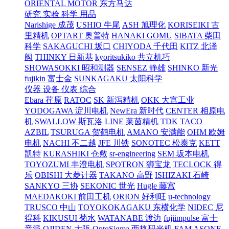
ORIENTAL MOTOR 东方马达
研究 实验 科学 用品
Narishige 成茂
USHIO 牛尾
ASH 旭理化
KORISEIKI 古
里精机
OPTART 奥普特
HANAKI GOMU
SIBATA 柴田
科学
SAKAGUCHI 坂口
CHIYODA 千代田
KITZ 北泽
阀
THINKY 日新基
kyoritsukiko 共立机巧
SHOWASOKKI 昭和测器
SENSEZ 静雄
SHINKO 新光
fujikin 富士金
SUNKAGAKU 太阳科学
仪器 设备 仪表 综合
Ebara 荏原
RATOC
SK 新泻精机
OKK 大宫工业
YODOGAWA 淀川电机
NewEra 新时代
CENTER 相原电
机
SWALLOW 斯瓦洛
LINE 莱茵精机
TDK
TACO
AZBIL
TSURUGA 贺鹤电机
AMANO 安满能
OHM 欧姆
电机
NACHI 不二越
JFE 川铁
SONOTEC 松泰克
KETT
凯特
KURASHIKI 仓敷
sr-engineering
SEM 坂本电机
TOYOZUMI 丰澄电机
SPOTRON 狮宝龙
TECLOCK 得
乐
OBISHI 大菱计器
TAKANO 高野
ISHIZAKI 石崎
SANKYO 三协
SEKONIC 世光
Hugle 藤宫
MAEDAKOKI 前田工机
ORION 好利旺
u-technology
TRUSCO 中山
TOYOKOKAGAKU 东横化学
NIDEC 尼
得科
KIKUSUI 菊水
WATANABE 渡边
fujiimpulse 富士
音派
OJIDEN 大阪
OptoSigma 西格玛光机
FAM
ASONE