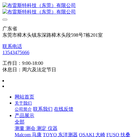
广东省
东莞市樟木头镇东深路樟木头段598号7栋201室
联系电话
13543475666
工作日：9:00-18:00
休息日：周六及法定节日
网站首页
关于我们
联系我们
在线反馈
公司简介
产品展示
全部
测量 测会 测定 仪器
Malcom 马康
TOYO 东洋测器
OSAKI 大崎
FUSO 扶桑