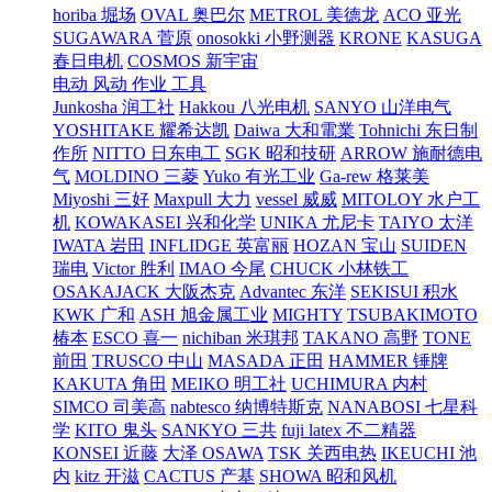
horiba 堀场
OVAL 奥巴尔
METROL 美德龙
ACO 亚光
SUGAWARA 菅原
onosokki 小野测器
KRONE
KASUGA
春日电机
COSMOS 新宇宙
电动 风动 作业 工具
Junkosha 润工社
Hakkou 八光电机
SANYO 山洋电气
YOSHITAKE 耀希达凯
Daiwa 大和電業
Tohnichi 东日制
作所
NITTO 日东电工
SGK 昭和技研
ARROW 施耐德电
气
MOLDINO 三菱
Yuko 有光工业
Ga-rew 格莱美
Miyoshi 三好
Maxpull 大力
vessel 威威
MITOLOY 水户工
机
KOWAKASEI 兴和化学
UNIKA 尤尼卡
TAIYO 太洋
IWATA 岩田
INFLIDGE 英富丽
HOZAN 宝山
SUIDEN
瑞电
Victor 胜利
IMAO 今尾
CHUCK 小林铁工
OSAKAJACK 大阪杰克
Advantec 东洋
SEKISUI 积水
KWK 广和
ASH 旭金属工业
MIGHTY
TSUBAKIMOTO
椿本
ESCO 喜一
nichiban 米琪邦
TAKANO 高野
TONE
前田
TRUSCO 中山
MASADA 正田
HAMMER 锤牌
KAKUTA 角田
MEIKO 明工社
UCHIMURA 内村
SIMCO 司美高
nabtesco 纳博特斯克
NANABOSI 七星科
学
KITO 鬼头
SANKYO 三共
fuji latex 不二精器
KONSEI 近藤
大泽 OSAWA
TSK 关西电热
IKEUCHI 池
内
kitz 开滋
CACTUS 产基
SHOWA 昭和风机