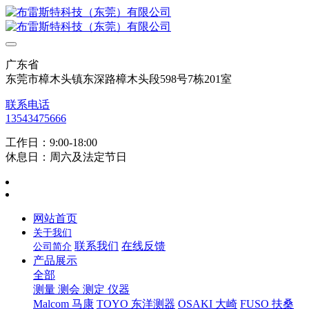
广东省
东莞市樟木头镇东深路樟木头段598号7栋201室
联系电话
13543475666
工作日：9:00-18:00
休息日：周六及法定节日
网站首页
关于我们
联系我们
在线反馈
公司简介
产品展示
全部
测量 测会 测定 仪器
Malcom 马康
TOYO 东洋测器
OSAKI 大崎
FUSO 扶桑