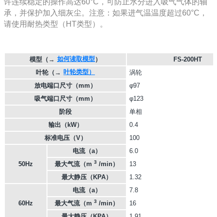
许连续稳定的操作高达60°C，可防止水分进入吸气气体的轴
承，并保护加入细灰尘。注意：如果进气温温度超过60°C，
请使用耐热类型（HT类型）。
如何读取模型
模型
（→
）
FS-200HT
叶轮类型）
叶轮
（→
涡轮
放电端口尺寸（mm）
φ97
吸气端口尺寸（mm）
φ123
阶段
单相
输出（kW）
0.4
标准电压（V）
100
电流（a）
6.0
3
50Hz
最大气流（m
/min）
13
最大静压（KPA）
1.32
电流（a）
7.8
3
60Hz
最大气流（m
/min）
16
最大静压（KPA）
1.91