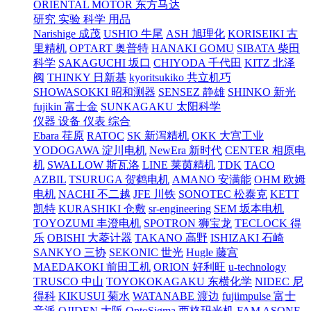
ORIENTAL MOTOR 东方马达
研究 实验 科学 用品
Narishige 成茂
USHIO 牛尾
ASH 旭理化
KORISEIKI 古
里精机
OPTART 奥普特
HANAKI GOMU
SIBATA 柴田
科学
SAKAGUCHI 坂口
CHIYODA 千代田
KITZ 北泽
阀
THINKY 日新基
kyoritsukiko 共立机巧
SHOWASOKKI 昭和测器
SENSEZ 静雄
SHINKO 新光
fujikin 富士金
SUNKAGAKU 太阳科学
仪器 设备 仪表 综合
Ebara 荏原
RATOC
SK 新泻精机
OKK 大宫工业
YODOGAWA 淀川电机
NewEra 新时代
CENTER 相原电
机
SWALLOW 斯瓦洛
LINE 莱茵精机
TDK
TACO
AZBIL
TSURUGA 贺鹤电机
AMANO 安满能
OHM 欧姆
电机
NACHI 不二越
JFE 川铁
SONOTEC 松泰克
KETT
凯特
KURASHIKI 仓敷
sr-engineering
SEM 坂本电机
TOYOZUMI 丰澄电机
SPOTRON 狮宝龙
TECLOCK 得
乐
OBISHI 大菱计器
TAKANO 高野
ISHIZAKI 石崎
SANKYO 三协
SEKONIC 世光
Hugle 藤宫
MAEDAKOKI 前田工机
ORION 好利旺
u-technology
TRUSCO 中山
TOYOKOKAGAKU 东横化学
NIDEC 尼
得科
KIKUSUI 菊水
WATANABE 渡边
fujiimpulse 富士
音派
OJIDEN 大阪
OptoSigma 西格玛光机
FAM
ASONE