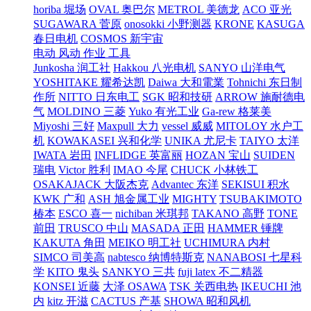
horiba 堀场
OVAL 奥巴尔
METROL 美德龙
ACO 亚光
SUGAWARA 菅原
onosokki 小野测器
KRONE
KASUGA
春日电机
COSMOS 新宇宙
电动 风动 作业 工具
Junkosha 润工社
Hakkou 八光电机
SANYO 山洋电气
YOSHITAKE 耀希达凯
Daiwa 大和電業
Tohnichi 东日制
作所
NITTO 日东电工
SGK 昭和技研
ARROW 施耐德电
气
MOLDINO 三菱
Yuko 有光工业
Ga-rew 格莱美
Miyoshi 三好
Maxpull 大力
vessel 威威
MITOLOY 水户工
机
KOWAKASEI 兴和化学
UNIKA 尤尼卡
TAIYO 太洋
IWATA 岩田
INFLIDGE 英富丽
HOZAN 宝山
SUIDEN
瑞电
Victor 胜利
IMAO 今尾
CHUCK 小林铁工
OSAKAJACK 大阪杰克
Advantec 东洋
SEKISUI 积水
KWK 广和
ASH 旭金属工业
MIGHTY
TSUBAKIMOTO
椿本
ESCO 喜一
nichiban 米琪邦
TAKANO 高野
TONE
前田
TRUSCO 中山
MASADA 正田
HAMMER 锤牌
KAKUTA 角田
MEIKO 明工社
UCHIMURA 内村
SIMCO 司美高
nabtesco 纳博特斯克
NANABOSI 七星科
学
KITO 鬼头
SANKYO 三共
fuji latex 不二精器
KONSEI 近藤
大泽 OSAWA
TSK 关西电热
IKEUCHI 池
内
kitz 开滋
CACTUS 产基
SHOWA 昭和风机