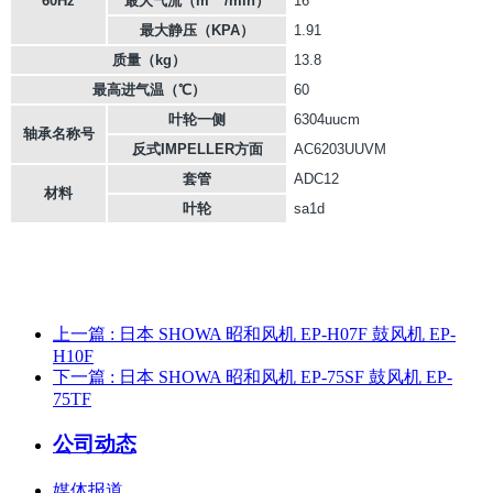
60Hz
最大气流（m
/min）
16
最大静压（KPA）
1.91
质量（kg）
13.8
最高进气温（℃）
60
叶轮一侧
6304uucm
轴承名称号
反式IMPELLER方面
AC6203UUVM
套管
ADC12
材料
叶轮
sa1d
上一篇
: 日本 SHOWA 昭和风机 EP-H07F 鼓风机 EP-
H10F
下一篇
: 日本 SHOWA 昭和风机 EP-75SF 鼓风机 EP-
75TF
公司动态
媒体报道