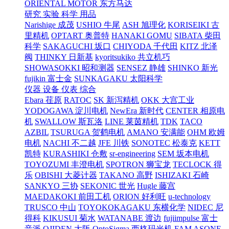
ORIENTAL MOTOR 东方马达
研究 实验 科学 用品
Narishige 成茂
USHIO 牛尾
ASH 旭理化
KORISEIKI 古
里精机
OPTART 奥普特
HANAKI GOMU
SIBATA 柴田
科学
SAKAGUCHI 坂口
CHIYODA 千代田
KITZ 北泽
阀
THINKY 日新基
kyoritsukiko 共立机巧
SHOWASOKKI 昭和测器
SENSEZ 静雄
SHINKO 新光
fujikin 富士金
SUNKAGAKU 太阳科学
仪器 设备 仪表 综合
Ebara 荏原
RATOC
SK 新泻精机
OKK 大宫工业
YODOGAWA 淀川电机
NewEra 新时代
CENTER 相原电
机
SWALLOW 斯瓦洛
LINE 莱茵精机
TDK
TACO
AZBIL
TSURUGA 贺鹤电机
AMANO 安满能
OHM 欧姆
电机
NACHI 不二越
JFE 川铁
SONOTEC 松泰克
KETT
凯特
KURASHIKI 仓敷
sr-engineering
SEM 坂本电机
TOYOZUMI 丰澄电机
SPOTRON 狮宝龙
TECLOCK 得
乐
OBISHI 大菱计器
TAKANO 高野
ISHIZAKI 石崎
SANKYO 三协
SEKONIC 世光
Hugle 藤宫
MAEDAKOKI 前田工机
ORION 好利旺
u-technology
TRUSCO 中山
TOYOKOKAGAKU 东横化学
NIDEC 尼
得科
KIKUSUI 菊水
WATANABE 渡边
fujiimpulse 富士
音派
OJIDEN 大阪
OptoSigma 西格玛光机
FAM
ASONE