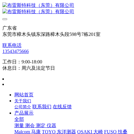
广东省
东莞市樟木头镇东深路樟木头段598号7栋201室
联系电话
13543475666
工作日：9:00-18:00
休息日：周六及法定节日
网站首页
关于我们
联系我们
在线反馈
公司简介
产品展示
全部
测量 测会 测定 仪器
Malcom 马康
TOYO 东洋测器
OSAKI 大崎
FUSO 扶桑