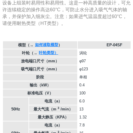
设备上组装时易用性和易用性。这是一种高质量的设计，可允
许连续稳定的操作高达60°C，可防止水分进入吸气气体的轴
承，并保护加入细灰尘。注意：如果进气温温度超过60°C，
请使用耐热类型（HT类型）。
如何读取模型
模型
（→
）
EP-04SF
叶轮类型）
叶轮
（→
涡轮
放电端口尺寸（mm）
φ97
吸气端口尺寸（mm）
φ123
阶段
单相
输出（kW）
0.4
标准电压（V）
100
电流（a）
6.0
3
50Hz
最大气流（m
/min）
13
最大静压（KPA）
1.32
电流（a）
7.8
3