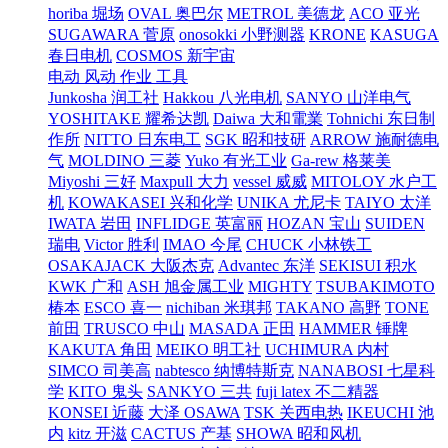
horiba 堀场
OVAL 奥巴尔
METROL 美德龙
ACO 亚光
SUGAWARA 菅原
onosokki 小野测器
KRONE
KASUGA
春日电机
COSMOS 新宇宙
电动 风动 作业 工具
Junkosha 润工社
Hakkou 八光电机
SANYO 山洋电气
YOSHITAKE 耀希达凯
Daiwa 大和電業
Tohnichi 东日制
作所
NITTO 日东电工
SGK 昭和技研
ARROW 施耐德电
气
MOLDINO 三菱
Yuko 有光工业
Ga-rew 格莱美
Miyoshi 三好
Maxpull 大力
vessel 威威
MITOLOY 水户工
机
KOWAKASEI 兴和化学
UNIKA 尤尼卡
TAIYO 太洋
IWATA 岩田
INFLIDGE 英富丽
HOZAN 宝山
SUIDEN
瑞电
Victor 胜利
IMAO 今尾
CHUCK 小林铁工
OSAKAJACK 大阪杰克
Advantec 东洋
SEKISUI 积水
KWK 广和
ASH 旭金属工业
MIGHTY
TSUBAKIMOTO
椿本
ESCO 喜一
nichiban 米琪邦
TAKANO 高野
TONE
前田
TRUSCO 中山
MASADA 正田
HAMMER 锤牌
KAKUTA 角田
MEIKO 明工社
UCHIMURA 内村
SIMCO 司美高
nabtesco 纳博特斯克
NANABOSI 七星科
学
KITO 鬼头
SANKYO 三共
fuji latex 不二精器
KONSEI 近藤
大泽 OSAWA
TSK 关西电热
IKEUCHI 池
内
kitz 开滋
CACTUS 产基
SHOWA 昭和风机