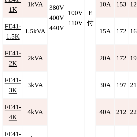
1kVA
10A
153
12
380V
1K
100V
E
400V
110V
付
FE41-
440V
1.5kVA
15A
172
16
1.5K
FE41-
2kVA
20A
172
19
2K
FE41-
3kVA
30A
197
21
3K
FE41-
4kVA
40A
212
22
4K
FE41-