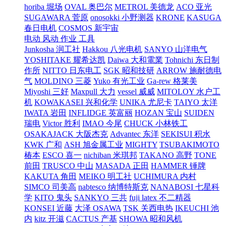
horiba 堀场
OVAL 奥巴尔
METROL 美德龙
ACO 亚光
SUGAWARA 菅原
onosokki 小野测器
KRONE
KASUGA
春日电机
COSMOS 新宇宙
电动 风动 作业 工具
Junkosha 润工社
Hakkou 八光电机
SANYO 山洋电气
YOSHITAKE 耀希达凯
Daiwa 大和電業
Tohnichi 东日制
作所
NITTO 日东电工
SGK 昭和技研
ARROW 施耐德电
气
MOLDINO 三菱
Yuko 有光工业
Ga-rew 格莱美
Miyoshi 三好
Maxpull 大力
vessel 威威
MITOLOY 水户工
机
KOWAKASEI 兴和化学
UNIKA 尤尼卡
TAIYO 太洋
IWATA 岩田
INFLIDGE 英富丽
HOZAN 宝山
SUIDEN
瑞电
Victor 胜利
IMAO 今尾
CHUCK 小林铁工
OSAKAJACK 大阪杰克
Advantec 东洋
SEKISUI 积水
KWK 广和
ASH 旭金属工业
MIGHTY
TSUBAKIMOTO
椿本
ESCO 喜一
nichiban 米琪邦
TAKANO 高野
TONE
前田
TRUSCO 中山
MASADA 正田
HAMMER 锤牌
KAKUTA 角田
MEIKO 明工社
UCHIMURA 内村
SIMCO 司美高
nabtesco 纳博特斯克
NANABOSI 七星科
学
KITO 鬼头
SANKYO 三共
fuji latex 不二精器
KONSEI 近藤
大泽 OSAWA
TSK 关西电热
IKEUCHI 池
内
kitz 开滋
CACTUS 产基
SHOWA 昭和风机