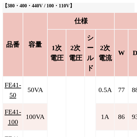
【380・400・440V / 100・110V】
仕様
シ
品番
容量
1次
2次
ー
2次
W
電圧
電圧
ル
電流
ド
FE41-
50VA
0.5A
77
8
50
FE41-
100VA
1A
86
9
100