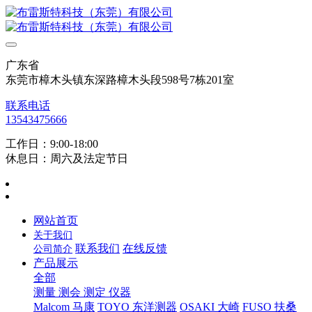
广东省
东莞市樟木头镇东深路樟木头段598号7栋201室
联系电话
13543475666
工作日：9:00-18:00
休息日：周六及法定节日
网站首页
关于我们
联系我们
在线反馈
公司简介
产品展示
全部
测量 测会 测定 仪器
Malcom 马康
TOYO 东洋测器
OSAKI 大崎
FUSO 扶桑