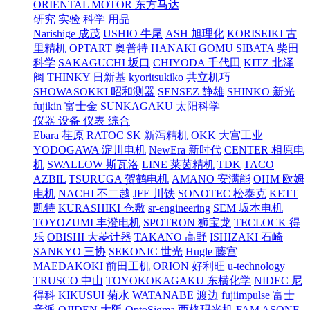
ORIENTAL MOTOR 东方马达
研究 实验 科学 用品
Narishige 成茂
USHIO 牛尾
ASH 旭理化
KORISEIKI 古
里精机
OPTART 奥普特
HANAKI GOMU
SIBATA 柴田
科学
SAKAGUCHI 坂口
CHIYODA 千代田
KITZ 北泽
阀
THINKY 日新基
kyoritsukiko 共立机巧
SHOWASOKKI 昭和测器
SENSEZ 静雄
SHINKO 新光
fujikin 富士金
SUNKAGAKU 太阳科学
仪器 设备 仪表 综合
Ebara 荏原
RATOC
SK 新泻精机
OKK 大宫工业
YODOGAWA 淀川电机
NewEra 新时代
CENTER 相原电
机
SWALLOW 斯瓦洛
LINE 莱茵精机
TDK
TACO
AZBIL
TSURUGA 贺鹤电机
AMANO 安满能
OHM 欧姆
电机
NACHI 不二越
JFE 川铁
SONOTEC 松泰克
KETT
凯特
KURASHIKI 仓敷
sr-engineering
SEM 坂本电机
TOYOZUMI 丰澄电机
SPOTRON 狮宝龙
TECLOCK 得
乐
OBISHI 大菱计器
TAKANO 高野
ISHIZAKI 石崎
SANKYO 三协
SEKONIC 世光
Hugle 藤宫
MAEDAKOKI 前田工机
ORION 好利旺
u-technology
TRUSCO 中山
TOYOKOKAGAKU 东横化学
NIDEC 尼
得科
KIKUSUI 菊水
WATANABE 渡边
fujiimpulse 富士
音派
OJIDEN 大阪
OptoSigma 西格玛光机
FAM
ASONE