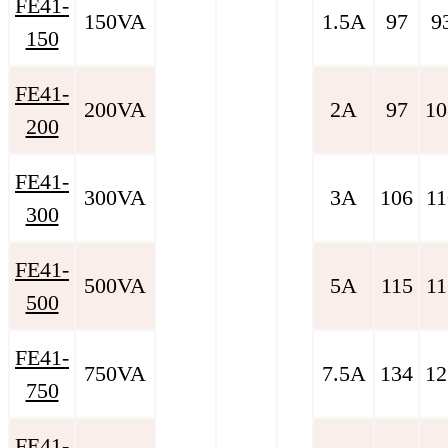
FE41-
150VA
1.5A
97
9
150
FE41-
200VA
2A
97
10
200
FE41-
300VA
3A
106
11
300
FE41-
500VA
5A
115
11
500
FE41-
750VA
7.5A
134
12
750
FE41-