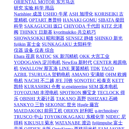
ORIENTAL MOTOR 东方马达
研究 实验 科学 用品
Narishige 成茂
USHIO 牛尾
ASH 旭理化
KORISEIKI 古
里精机
OPTART 奥普特
HANAKI GOMU
SIBATA 柴田
科学
SAKAGUCHI 坂口
CHIYODA 千代田
KITZ 北泽
阀
THINKY 日新基
kyoritsukiko 共立机巧
SHOWASOKKI 昭和测器
SENSEZ 静雄
SHINKO 新光
fujikin 富士金
SUNKAGAKU 太阳科学
仪器 设备 仪表 综合
Ebara 荏原
RATOC
SK 新泻精机
OKK 大宫工业
YODOGAWA 淀川电机
NewEra 新时代
CENTER 相原电
机
SWALLOW 斯瓦洛
LINE 莱茵精机
TDK
TACO
AZBIL
TSURUGA 贺鹤电机
AMANO 安满能
OHM 欧姆
电机
NACHI 不二越
JFE 川铁
SONOTEC 松泰克
KETT
凯特
KURASHIKI 仓敷
sr-engineering
SEM 坂本电机
TOYOZUMI 丰澄电机
SPOTRON 狮宝龙
TECLOCK 得
乐
OBISHI 大菱计器
TAKANO 高野
ISHIZAKI 石崎
SANKYO 三协
SEKONIC 世光
Hugle 藤宫
MAEDAKOKI 前田工机
ORION 好利旺
u-technology
TRUSCO 中山
TOYOKOKAGAKU 东横化学
NIDEC 尼
得科
KIKUSUI 菊水
WATANABE 渡边
fujiimpulse 富士
音派
OJIDEN 大阪
OptoSigma 西格玛光机
FAM
ASONE