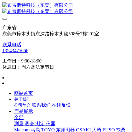
广东省
东莞市樟木头镇东深路樟木头段598号7栋201室
联系电话
13543475666
工作日：9:00-18:00
休息日：周六及法定节日
网站首页
关于我们
联系我们
在线反馈
公司简介
产品展示
全部
测量 测会 测定 仪器
Malcom 马康
TOYO 东洋测器
OSAKI 大崎
FUSO 扶桑