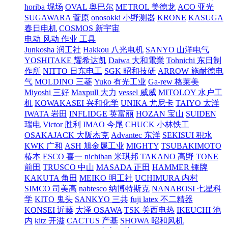
horiba 堀场
OVAL 奥巴尔
METROL 美德龙
ACO 亚光
SUGAWARA 菅原
onosokki 小野测器
KRONE
KASUGA
春日电机
COSMOS 新宇宙
电动 风动 作业 工具
Junkosha 润工社
Hakkou 八光电机
SANYO 山洋电气
YOSHITAKE 耀希达凯
Daiwa 大和電業
Tohnichi 东日制
作所
NITTO 日东电工
SGK 昭和技研
ARROW 施耐德电
气
MOLDINO 三菱
Yuko 有光工业
Ga-rew 格莱美
Miyoshi 三好
Maxpull 大力
vessel 威威
MITOLOY 水户工
机
KOWAKASEI 兴和化学
UNIKA 尤尼卡
TAIYO 太洋
IWATA 岩田
INFLIDGE 英富丽
HOZAN 宝山
SUIDEN
瑞电
Victor 胜利
IMAO 今尾
CHUCK 小林铁工
OSAKAJACK 大阪杰克
Advantec 东洋
SEKISUI 积水
KWK 广和
ASH 旭金属工业
MIGHTY
TSUBAKIMOTO
椿本
ESCO 喜一
nichiban 米琪邦
TAKANO 高野
TONE
前田
TRUSCO 中山
MASADA 正田
HAMMER 锤牌
KAKUTA 角田
MEIKO 明工社
UCHIMURA 内村
SIMCO 司美高
nabtesco 纳博特斯克
NANABOSI 七星科
学
KITO 鬼头
SANKYO 三共
fuji latex 不二精器
KONSEI 近藤
大泽 OSAWA
TSK 关西电热
IKEUCHI 池
内
kitz 开滋
CACTUS 产基
SHOWA 昭和风机