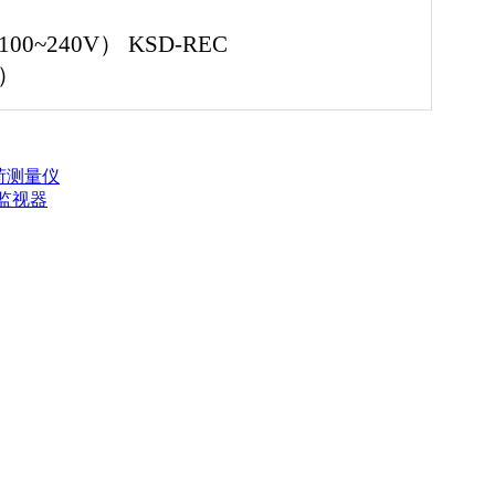
00~240V） KSD-REC
m）
电荷测量仪
板监视器