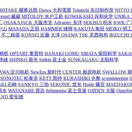
SHITAKE 耀希达凯
Daiwa 大和電業
Tohnichi 东日制作所
NITT
vessel 威威
MITOLOY 水户工机
KOWAKASEI 兴和化学
UNIKA
工
OSAKAJACK 大阪杰克
Advantec 东洋
SEKISUI 积水
KWK 广
 中山
MASADA 正田
HAMMER 锤牌
KAKUTA 角田
MEIKO 明
atex 不二精器
KONSEI 近藤
大泽 OSAWA
TSK 关西电热
IKEUCHI
里精机
OPTART 奥普特
HANAKI GOMU
SIBATA 柴田科学
SAKA
 静雄
SHINKO 新光
fujikin 富士金
SUNKAGAKU 太阳科学
AWA 淀川电机
NewEra 新时代
CENTER 相原电机
SWALLOW 
SONOTEC 松泰克
KETT 凯特
KURASHIKI 仓敷
sr-engineering
AKI 石崎
SANKYO 三协
SEKONIC 世光
Hugle 藤宫
MAEDAKO
 菊水
WATANABE 渡边
fujiimpulse 富士音派
OJIDEN 大阪
OptoS
AND 爱安德