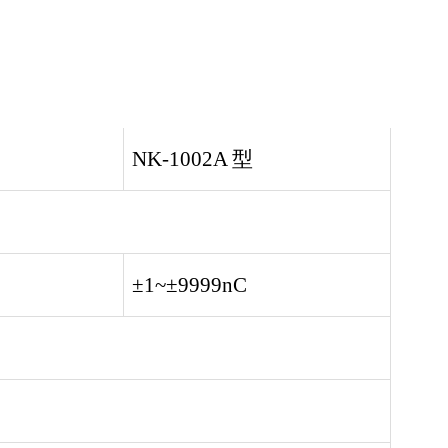
NK-1002A 型
±1~±9999nC