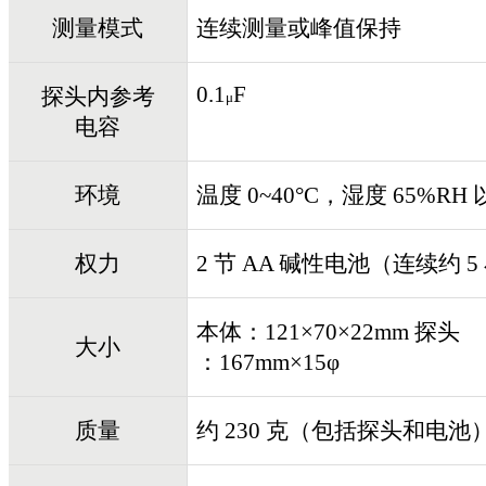
测量模式
连续测量或峰值保持
0.1
F
探头内参考
μ
电容
环境
温度 0~40°C，湿度 65%R
权力
2 节 AA 碱性电池（连续约 5
本体：121×70×22mm 探头
大小
：167mm×15φ
质量
约 230 克（包括探头和电池