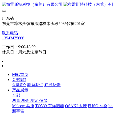
广东省
东莞市樟木头镇东深路樟木头段598号7栋201室
联系电话
13543475666
工作日：9:00-18:00
休息日：周六及法定节日
网站首页
关于我们
联系我们
在线反馈
公司简介
产品展示
全部
测量 测会 测定 仪器
Malcom 马康
TOYO 东洋测器
OSAKI 大崎
FUSO 扶桑
ho
新宇宙