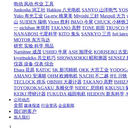
电动 风动 作业 工具
Junkosha 润工社
Hakkou 八光电机
SANYO 山洋电气
YO
Yuko 有光工业
Ga-rew 格莱美
Miyoshi 三好
Maxpull 大力
山
SUIDEN 瑞电
Victor 胜利
IMAO 今尾
CHUCK 小林铁
一
nichiban 米琪邦
TAKANO 高野
TONE 前田
TRUSCO
NANABOSI 七星科学
KITO 鬼头
SANKYO 三共
fuji l
MOTOR 东方马达
研究 实验 科学 用品
Narishige 成茂
USHIO 牛尾
ASH 旭理化
KORISEIKI 古
kyoritsukiko 共立机巧
SHOWASOKKI 昭和测器
SENSEZ
仪器 设备 仪表 综合
Ebara 荏原
RATOC
SK 新泻精机
OKK 大宫工业
YODOG
AMANO 安满能
OHM 欧姆电机
NACHI 不二越
JFE 川铁
TECLOCK 得乐
OBISHI 大菱计器
TAKANO 高野
ISHIZ
TOYOKOKAGAKU 东横化学
NIDEC 尼得科
KIKUSUI
KEIKI 理研计器
FUKUDA 福田电机
HEIDON 新东科学
公司动态
全部
媒体报道
行业资讯
企业新闻
我们的客户
加入我们