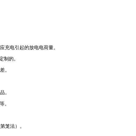
应充电引起的放电电荷量。
身定制的。
差。
品。
验等。
拉第笼法）。