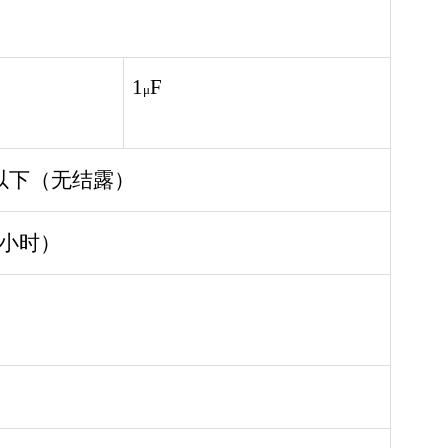
1
F
μ
H 以下（无结露）
 小时）
）