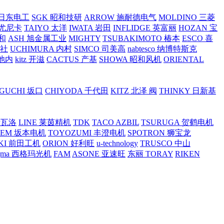
O 日东电工
SGK 昭和技研
ARROW 施耐德电气
MOLDINO 三菱
 尤尼卡
TAIYO 太洋
IWATA 岩田
INFLIDGE 英富丽
HOZAN 宝
和
ASH 旭金属工业
MIGHTY
TSUBAKIMOTO 椿本
ESCO 喜
工社
UCHIMURA 内村
SIMCO 司美高
nabtesco 纳博特斯克
 池内
kitz 开滋
CACTUS 产基
SHOWA 昭和风机
ORIENTAL
GUCHI 坂口
CHIYODA 千代田
KITZ 北泽 阀
THINKY 日新基
斯瓦洛
LINE 莱茵精机
TDK
TACO AZBIL
TSURUGA 贺鹤电机
SEM 坂本电机
TOYOZUMI 丰澄电机
SPOTRON 狮宝龙
KI 前田工机
ORION 好利旺
u-technology
TRUSCO 中山
igma 西格玛光机
FAM
ASONE 亚速旺
东丽 TORAY
RIKEN