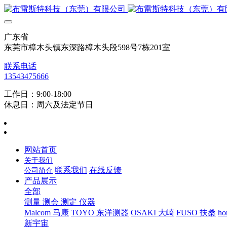
广东省
东莞市樟木头镇东深路樟木头段598号7栋201室
联系电话
13543475666
工作日：9:00-18:00
休息日：周六及法定节日
网站首页
关于我们
联系我们
在线反馈
公司简介
产品展示
全部
测量 测会 测定 仪器
Malcom 马康
TOYO 东洋测器
OSAKI 大崎
FUSO 扶桑
ho
新宇宙