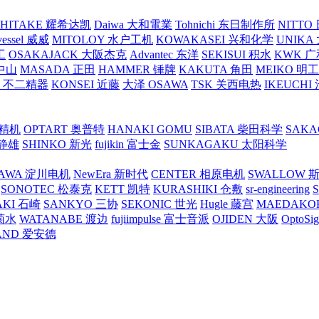
SHITAKE 耀希达凯
Daiwa 大和電業
Tohnichi 东日制作所
NITT
vessel 威威
MITOLOY 水户工机
KOWAKASEI 兴和化学
UNIKA
工
OSAKAJACK 大阪杰克
Advantec 东洋
SEKISUI 积水
KWK 广
 中山
MASADA 正田
HAMMER 锤牌
KAKUTA 角田
MEIKO 明
atex 不二精器
KONSEI 近藤
大泽 OSAWA
TSK 关西电热
IKEUCHI
里精机
OPTART 奥普特
HANAKI GOMU
SIBATA 柴田科学
SAKA
 静雄
SHINKO 新光
fujikin 富士金
SUNKAGAKU 太阳科学
AWA 淀川电机
NewEra 新时代
CENTER 相原电机
SWALLOW 
SONOTEC 松泰克
KETT 凯特
KURASHIKI 仓敷
sr-engineering
AKI 石崎
SANKYO 三协
SEKONIC 世光
Hugle 藤宫
MAEDAKO
 菊水
WATANABE 渡边
fujiimpulse 富士音派
OJIDEN 大阪
OptoS
AND 爱安德