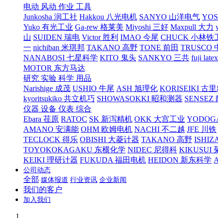
电动 风动 作业 工具
Junkosha 润工社
Hakkou 八光电机
SANYO 山洋电气
YO
Yuko 有光工业
Ga-rew 格莱美
Miyoshi 三好
Maxpull 大力
山
SUIDEN 瑞电
Victor 胜利
IMAO 今尾
CHUCK 小林铁
一
nichiban 米琪邦
TAKANO 高野
TONE 前田
TRUSCO
NANABOSI 七星科学
KITO 鬼头
SANKYO 三共
fuji l
MOTOR 东方马达
研究 实验 科学 用品
Narishige 成茂
USHIO 牛尾
ASH 旭理化
KORISEIKI 古
kyoritsukiko 共立机巧
SHOWASOKKI 昭和测器
SENSEZ
仪器 设备 仪表 综合
Ebara 荏原
RATOC
SK 新泻精机
OKK 大宫工业
YODOG
AMANO 安满能
OHM 欧姆电机
NACHI 不二越
JFE 川铁
TECLOCK 得乐
OBISHI 大菱计器
TAKANO 高野
ISHIZ
TOYOKOKAGAKU 东横化学
NIDEC 尼得科
KIKUSUI
KEIKI 理研计器
FUKUDA 福田电机
HEIDON 新东科学
公司动态
全部
媒体报道
行业资讯
企业新闻
我们的客户
加入我们