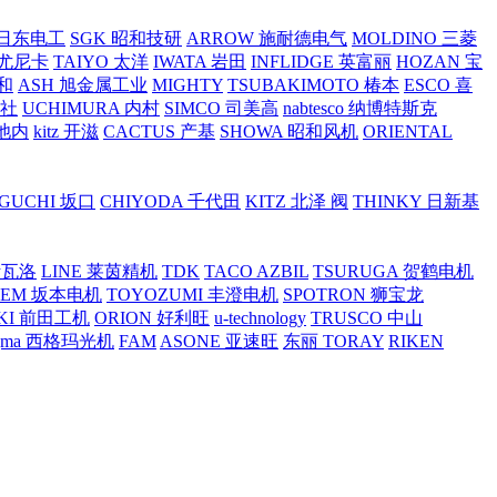
O 日东电工
SGK 昭和技研
ARROW 施耐德电气
MOLDINO 三菱
 尤尼卡
TAIYO 太洋
IWATA 岩田
INFLIDGE 英富丽
HOZAN 宝
和
ASH 旭金属工业
MIGHTY
TSUBAKIMOTO 椿本
ESCO 喜
工社
UCHIMURA 内村
SIMCO 司美高
nabtesco 纳博特斯克
 池内
kitz 开滋
CACTUS 产基
SHOWA 昭和风机
ORIENTAL
GUCHI 坂口
CHIYODA 千代田
KITZ 北泽 阀
THINKY 日新基
斯瓦洛
LINE 莱茵精机
TDK
TACO AZBIL
TSURUGA 贺鹤电机
SEM 坂本电机
TOYOZUMI 丰澄电机
SPOTRON 狮宝龙
KI 前田工机
ORION 好利旺
u-technology
TRUSCO 中山
igma 西格玛光机
FAM
ASONE 亚速旺
东丽 TORAY
RIKEN