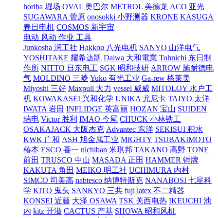
horiba 堀场
OVAL 奥巴尔
METROL 美德龙
ACO 亚光
SUGAWARA 菅原
onosokki 小野测器
KRONE
KASUGA
春日电机
COSMOS 新宇宙
电动 风动 作业 工具
Junkosha 润工社
Hakkou 八光电机
SANYO 山洋电气
YOSHITAKE 耀希达凯
Daiwa 大和電業
Tohnichi 东日制
作所
NITTO 日东电工
SGK 昭和技研
ARROW 施耐德电
气
MOLDINO 三菱
Yuko 有光工业
Ga-rew 格莱美
Miyoshi 三好
Maxpull 大力
vessel 威威
MITOLOY 水户工
机
KOWAKASEI 兴和化学
UNIKA 尤尼卡
TAIYO 太洋
IWATA 岩田
INFLIDGE 英富丽
HOZAN 宝山
SUIDEN
瑞电
Victor 胜利
IMAO 今尾
CHUCK 小林铁工
OSAKAJACK 大阪杰克
Advantec 东洋
SEKISUI 积水
KWK 广和
ASH 旭金属工业
MIGHTY
TSUBAKIMOTO
椿本
ESCO 喜一
nichiban 米琪邦
TAKANO 高野
TONE
前田
TRUSCO 中山
MASADA 正田
HAMMER 锤牌
KAKUTA 角田
MEIKO 明工社
UCHIMURA 内村
SIMCO 司美高
nabtesco 纳博特斯克
NANABOSI 七星科
学
KITO 鬼头
SANKYO 三共
fuji latex 不二精器
KONSEI 近藤
大泽 OSAWA
TSK 关西电热
IKEUCHI 池
内
kitz 开滋
CACTUS 产基
SHOWA 昭和风机