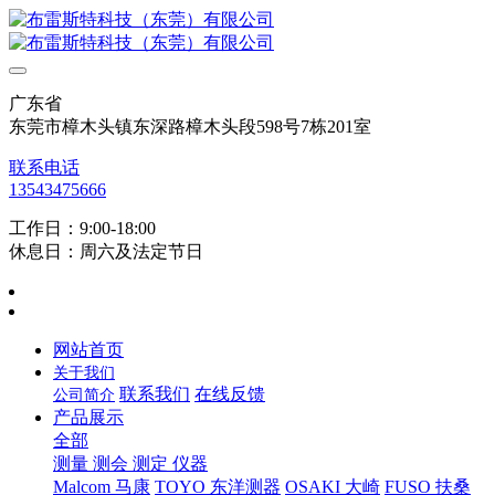
广东省
东莞市樟木头镇东深路樟木头段598号7栋201室
联系电话
13543475666
工作日：9:00-18:00
休息日：周六及法定节日
网站首页
关于我们
联系我们
在线反馈
公司简介
产品展示
全部
测量 测会 测定 仪器
Malcom 马康
TOYO 东洋测器
OSAKI 大崎
FUSO 扶桑