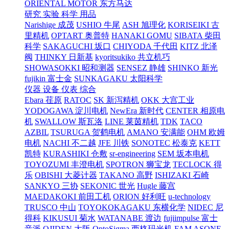
ORIENTAL MOTOR 东方马达
研究 实验 科学 用品
Narishige 成茂
USHIO 牛尾
ASH 旭理化
KORISEIKI 古
里精机
OPTART 奥普特
HANAKI GOMU
SIBATA 柴田
科学
SAKAGUCHI 坂口
CHIYODA 千代田
KITZ 北泽
阀
THINKY 日新基
kyoritsukiko 共立机巧
SHOWASOKKI 昭和测器
SENSEZ 静雄
SHINKO 新光
fujikin 富士金
SUNKAGAKU 太阳科学
仪器 设备 仪表 综合
Ebara 荏原
RATOC
SK 新泻精机
OKK 大宫工业
YODOGAWA 淀川电机
NewEra 新时代
CENTER 相原电
机
SWALLOW 斯瓦洛
LINE 莱茵精机
TDK
TACO
AZBIL
TSURUGA 贺鹤电机
AMANO 安满能
OHM 欧姆
电机
NACHI 不二越
JFE 川铁
SONOTEC 松泰克
KETT
凯特
KURASHIKI 仓敷
sr-engineering
SEM 坂本电机
TOYOZUMI 丰澄电机
SPOTRON 狮宝龙
TECLOCK 得
乐
OBISHI 大菱计器
TAKANO 高野
ISHIZAKI 石崎
SANKYO 三协
SEKONIC 世光
Hugle 藤宫
MAEDAKOKI 前田工机
ORION 好利旺
u-technology
TRUSCO 中山
TOYOKOKAGAKU 东横化学
NIDEC 尼
得科
KIKUSUI 菊水
WATANABE 渡边
fujiimpulse 富士
音派
OJIDEN 大阪
OptoSigma 西格玛光机
FAM
ASONE