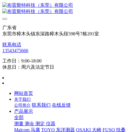
广东省
东莞市樟木头镇东深路樟木头段598号7栋201室
联系电话
13543475666
工作日：9:00-18:00
休息日：周六及法定节日
网站首页
关于我们
联系我们
在线反馈
公司简介
产品展示
全部
测量 测会 测定 仪器
Malcom 马康
TOYO 东洋测器
OSAKI 大崎
FUSO 扶桑