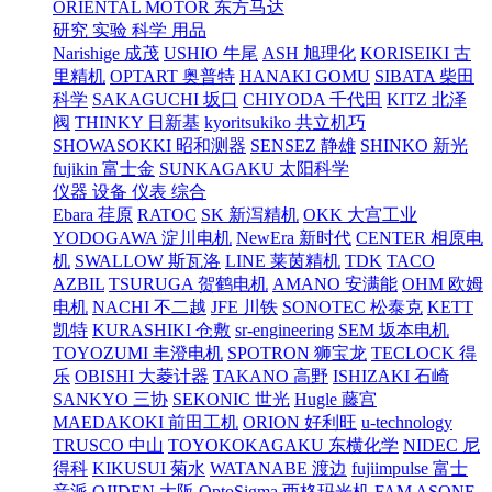
ORIENTAL MOTOR 东方马达
研究 实验 科学 用品
Narishige 成茂
USHIO 牛尾
ASH 旭理化
KORISEIKI 古
里精机
OPTART 奥普特
HANAKI GOMU
SIBATA 柴田
科学
SAKAGUCHI 坂口
CHIYODA 千代田
KITZ 北泽
阀
THINKY 日新基
kyoritsukiko 共立机巧
SHOWASOKKI 昭和测器
SENSEZ 静雄
SHINKO 新光
fujikin 富士金
SUNKAGAKU 太阳科学
仪器 设备 仪表 综合
Ebara 荏原
RATOC
SK 新泻精机
OKK 大宫工业
YODOGAWA 淀川电机
NewEra 新时代
CENTER 相原电
机
SWALLOW 斯瓦洛
LINE 莱茵精机
TDK
TACO
AZBIL
TSURUGA 贺鹤电机
AMANO 安满能
OHM 欧姆
电机
NACHI 不二越
JFE 川铁
SONOTEC 松泰克
KETT
凯特
KURASHIKI 仓敷
sr-engineering
SEM 坂本电机
TOYOZUMI 丰澄电机
SPOTRON 狮宝龙
TECLOCK 得
乐
OBISHI 大菱计器
TAKANO 高野
ISHIZAKI 石崎
SANKYO 三协
SEKONIC 世光
Hugle 藤宫
MAEDAKOKI 前田工机
ORION 好利旺
u-technology
TRUSCO 中山
TOYOKOKAGAKU 东横化学
NIDEC 尼
得科
KIKUSUI 菊水
WATANABE 渡边
fujiimpulse 富士
音派
OJIDEN 大阪
OptoSigma 西格玛光机
FAM
ASONE