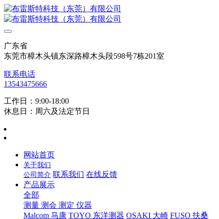
广东省
东莞市樟木头镇东深路樟木头段598号7栋201室
联系电话
13543475666
工作日：9:00-18:00
休息日：周六及法定节日
网站首页
关于我们
联系我们
在线反馈
公司简介
产品展示
全部
测量 测会 测定 仪器
Malcom 马康
TOYO 东洋测器
OSAKI 大崎
FUSO 扶桑