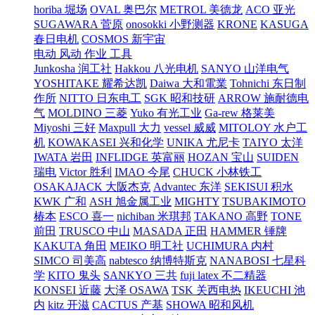
horiba 堀场
OVAL 奥巴尔
METROL 美德龙
ACO 亚光
SUGAWARA 菅原
onosokki 小野测器
KRONE
KASUGA
春日电机
COSMOS 新宇宙
电动 风动 作业 工具
Junkosha 润工社
Hakkou 八光电机
SANYO 山洋电气
YOSHITAKE 耀希达凯
Daiwa 大和電業
Tohnichi 东日制
作所
NITTO 日东电工
SGK 昭和技研
ARROW 施耐德电
气
MOLDINO 三菱
Yuko 有光工业
Ga-rew 格莱美
Miyoshi 三好
Maxpull 大力
vessel 威威
MITOLOY 水户工
机
KOWAKASEI 兴和化学
UNIKA 尤尼卡
TAIYO 太洋
IWATA 岩田
INFLIDGE 英富丽
HOZAN 宝山
SUIDEN
瑞电
Victor 胜利
IMAO 今尾
CHUCK 小林铁工
OSAKAJACK 大阪杰克
Advantec 东洋
SEKISUI 积水
KWK 广和
ASH 旭金属工业
MIGHTY
TSUBAKIMOTO
椿本
ESCO 喜一
nichiban 米琪邦
TAKANO 高野
TONE
前田
TRUSCO 中山
MASADA 正田
HAMMER 锤牌
KAKUTA 角田
MEIKO 明工社
UCHIMURA 内村
SIMCO 司美高
nabtesco 纳博特斯克
NANABOSI 七星科
学
KITO 鬼头
SANKYO 三共
fuji latex 不二精器
KONSEI 近藤
大泽 OSAWA
TSK 关西电热
IKEUCHI 池
内
kitz 开滋
CACTUS 产基
SHOWA 昭和风机