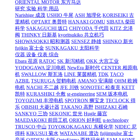
ORIENTAL MOTOR 东方马达
研究 实验 科学 用品
Narishige 成茂
USHIO 牛尾
ASH 旭理化
KORISEIKI 古
里精机
OPTART 奥普特
HANAKI GOMU
SIBATA 柴田
科学
SAKAGUCHI 坂口
CHIYODA 千代田
KITZ 北泽
阀
THINKY 日新基
kyoritsukiko 共立机巧
SHOWASOKKI 昭和测器
SENSEZ 静雄
SHINKO 新光
fujikin 富士金
SUNKAGAKU 太阳科学
仪器 设备 仪表 综合
Ebara 荏原
RATOC
SK 新泻精机
OKK 大宫工业
YODOGAWA 淀川电机
NewEra 新时代
CENTER 相原电
机
SWALLOW 斯瓦洛
LINE 莱茵精机
TDK
TACO
AZBIL
TSURUGA 贺鹤电机
AMANO 安满能
OHM 欧姆
电机
NACHI 不二越
JFE 川铁
SONOTEC 松泰克
KETT
凯特
KURASHIKI 仓敷
sr-engineering
SEM 坂本电机
TOYOZUMI 丰澄电机
SPOTRON 狮宝龙
TECLOCK 得
乐
OBISHI 大菱计器
TAKANO 高野
ISHIZAKI 石崎
SANKYO 三协
SEKONIC 世光
Hugle 藤宫
MAEDAKOKI 前田工机
ORION 好利旺
u-technology
TRUSCO 中山
TOYOKOKAGAKU 东横化学
NIDEC 尼
得科
KIKUSUI 菊水
WATANABE 渡边
fujiimpulse 富士
音派
OJIDEN 大阪
OptoSigma 西格玛光机
FAM
ASONE