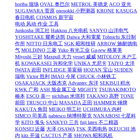
horiba 堀场
OVAL 奥巴尔
METROL 美德龙
ACO 亚光
SUGAWARA 菅原
onosokki 小野测器
KRONE
KASUGA
春日电机
COSMOS 新宇宙
电动 风动 作业 工具
Junkosha 润工社
Hakkou 八光电机
SANYO 山洋电气
YOSHITAKE 耀希达凯
Daiwa 大和電業
Tohnichi 东日制
作所
NITTO 日东电工
SGK 昭和技研
ARROW 施耐德电
气
MOLDINO 三菱
Yuko 有光工业
Ga-rew 格莱美
Miyoshi 三好
Maxpull 大力
vessel 威威
MITOLOY 水户工
机
KOWAKASEI 兴和化学
UNIKA 尤尼卡
TAIYO 太洋
IWATA 岩田
INFLIDGE 英富丽
HOZAN 宝山
SUIDEN
瑞电
Victor 胜利
IMAO 今尾
CHUCK 小林铁工
OSAKAJACK 大阪杰克
Advantec 东洋
SEKISUI 积水
KWK 广和
ASH 旭金属工业
MIGHTY
TSUBAKIMOTO
椿本
ESCO 喜一
nichiban 米琪邦
TAKANO 高野
TONE
前田
TRUSCO 中山
MASADA 正田
HAMMER 锤牌
KAKUTA 角田
MEIKO 明工社
UCHIMURA 内村
SIMCO 司美高
nabtesco 纳博特斯克
NANABOSI 七星科
学
KITO 鬼头
SANKYO 三共
fuji latex 不二精器
KONSEI 近藤
大泽 OSAWA
TSK 关西电热
IKEUCHI 池
内
kitz 开滋
CACTUS 产基
SHOWA 昭和风机