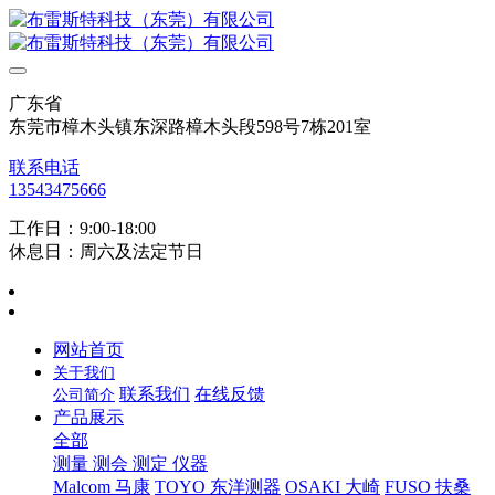
广东省
东莞市樟木头镇东深路樟木头段598号7栋201室
联系电话
13543475666
工作日：9:00-18:00
休息日：周六及法定节日
网站首页
关于我们
联系我们
在线反馈
公司简介
产品展示
全部
测量 测会 测定 仪器
Malcom 马康
TOYO 东洋测器
OSAKI 大崎
FUSO 扶桑