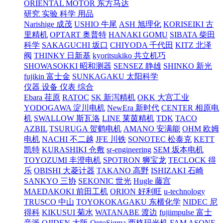
ORIENTAL MOTOR 东方马达
研究 实验 科学 用品
Narishige 成茂
USHIO 牛尾
ASH 旭理化
KORISEIKI 古
里精机
OPTART 奥普特
HANAKI GOMU
SIBATA 柴田
科学
SAKAGUCHI 坂口
CHIYODA 千代田
KITZ 北泽
阀
THINKY 日新基
kyoritsukiko 共立机巧
SHOWASOKKI 昭和测器
SENSEZ 静雄
SHINKO 新光
fujikin 富士金
SUNKAGAKU 太阳科学
仪器 设备 仪表 综合
Ebara 荏原
RATOC
SK 新泻精机
OKK 大宫工业
YODOGAWA 淀川电机
NewEra 新时代
CENTER 相原电
机
SWALLOW 斯瓦洛
LINE 莱茵精机
TDK
TACO
AZBIL
TSURUGA 贺鹤电机
AMANO 安满能
OHM 欧姆
电机
NACHI 不二越
JFE 川铁
SONOTEC 松泰克
KETT
凯特
KURASHIKI 仓敷
sr-engineering
SEM 坂本电机
TOYOZUMI 丰澄电机
SPOTRON 狮宝龙
TECLOCK 得
乐
OBISHI 大菱计器
TAKANO 高野
ISHIZAKI 石崎
SANKYO 三协
SEKONIC 世光
Hugle 藤宫
MAEDAKOKI 前田工机
ORION 好利旺
u-technology
TRUSCO 中山
TOYOKOKAGAKU 东横化学
NIDEC 尼
得科
KIKUSUI 菊水
WATANABE 渡边
fujiimpulse 富士
音派
OJIDEN 大阪
OptoSigma 西格玛光机
FAM
ASONE