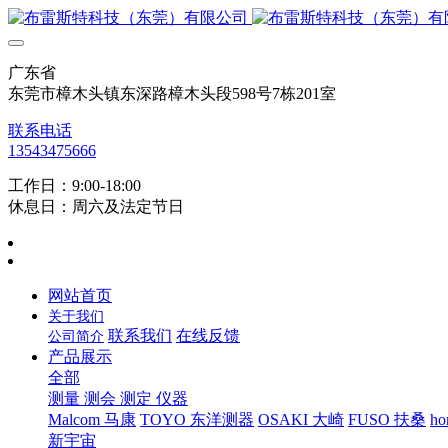
广东省
东莞市樟木头镇东深路樟木头段598号7栋201室
联系电话
13543475666
工作日：9:00-18:00
休息日：周六及法定节日
网站首页
关于我们
联系我们
在线反馈
公司简介
产品展示
全部
测量 测会 测定 仪器
Malcom 马康
TOYO 东洋测器
OSAKI 大崎
FUSO 扶桑
ho
新宇宙