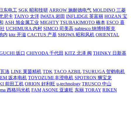
O 日东电工
SGK 昭和技研
ARROW 施耐德电气
MOLDINO 三菱
 尤尼卡
TAIYO 太洋
IWATA 岩田
INFLIDGE 英富丽
HOZAN 宝
和
ASH 旭金属工业
MIGHTY
TSUBAKIMOTO 椿本
ESCO 喜
工社
UCHIMURA 内村
SIMCO 司美高
nabtesco 纳博特斯克
 池内
kitz 开滋
CACTUS 产基
SHOWA 昭和风机
ORIENTAL
GUCHI 坂口
CHIYODA 千代田
KITZ 北泽 阀
THINKY 日新基
斯瓦洛
LINE 莱茵精机
TDK
TACO AZBIL
TSURUGA 贺鹤电机
SEM 坂本电机
TOYOZUMI 丰澄电机
SPOTRON 狮宝龙
KI 前田工机
ORION 好利旺
u-technology
TRUSCO 中山
igma 西格玛光机
FAM
ASONE 亚速旺
东丽 TORAY
RIKEN