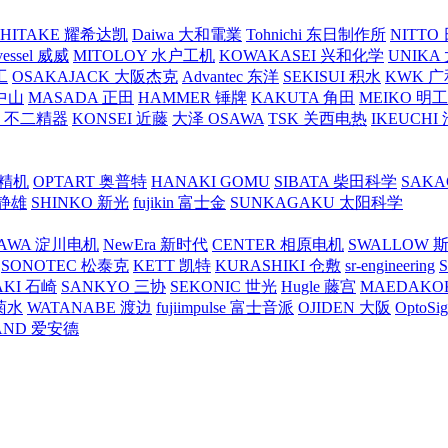
SHITAKE 耀希达凯
Daiwa 大和電業
Tohnichi 东日制作所
NITT
vessel 威威
MITOLOY 水户工机
KOWAKASEI 兴和化学
UNIKA
工
OSAKAJACK 大阪杰克
Advantec 东洋
SEKISUI 积水
KWK 广
 中山
MASADA 正田
HAMMER 锤牌
KAKUTA 角田
MEIKO 明
atex 不二精器
KONSEI 近藤
大泽 OSAWA
TSK 关西电热
IKEUCHI
里精机
OPTART 奥普特
HANAKI GOMU
SIBATA 柴田科学
SAKA
 静雄
SHINKO 新光
fujikin 富士金
SUNKAGAKU 太阳科学
AWA 淀川电机
NewEra 新时代
CENTER 相原电机
SWALLOW 
SONOTEC 松泰克
KETT 凯特
KURASHIKI 仓敷
sr-engineering
AKI 石崎
SANKYO 三协
SEKONIC 世光
Hugle 藤宫
MAEDAKO
 菊水
WATANABE 渡边
fujiimpulse 富士音派
OJIDEN 大阪
OptoS
AND 爱安德