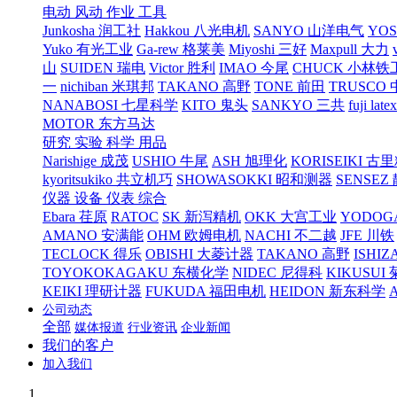
电动 风动 作业 工具
Junkosha 润工社
Hakkou 八光电机
SANYO 山洋电气
YO
Yuko 有光工业
Ga-rew 格莱美
Miyoshi 三好
Maxpull 大力
山
SUIDEN 瑞电
Victor 胜利
IMAO 今尾
CHUCK 小林铁
一
nichiban 米琪邦
TAKANO 高野
TONE 前田
TRUSCO
NANABOSI 七星科学
KITO 鬼头
SANKYO 三共
fuji l
MOTOR 东方马达
研究 实验 科学 用品
Narishige 成茂
USHIO 牛尾
ASH 旭理化
KORISEIKI 古
kyoritsukiko 共立机巧
SHOWASOKKI 昭和测器
SENSEZ
仪器 设备 仪表 综合
Ebara 荏原
RATOC
SK 新泻精机
OKK 大宫工业
YODOG
AMANO 安满能
OHM 欧姆电机
NACHI 不二越
JFE 川铁
TECLOCK 得乐
OBISHI 大菱计器
TAKANO 高野
ISHIZ
TOYOKOKAGAKU 东横化学
NIDEC 尼得科
KIKUSUI
KEIKI 理研计器
FUKUDA 福田电机
HEIDON 新东科学
公司动态
全部
媒体报道
行业资讯
企业新闻
我们的客户
加入我们