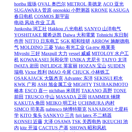
horiba 堀场
OVAL 奥巴尔
METROL 美德龙
ACO 亚光
SUGAWARA 菅原
onosokki 小野测器
KRONE
KASUGA
春日电机
COSMOS 新宇宙
电动 风动 作业 工具
Junkosha 润工社
Hakkou 八光电机
SANYO 山洋电气
YOSHITAKE 耀希达凯
Daiwa 大和電業
Tohnichi 东日制
作所
NITTO 日东电工
SGK 昭和技研
ARROW 施耐德电
气
MOLDINO 三菱
Yuko 有光工业
Ga-rew 格莱美
Miyoshi 三好
Maxpull 大力
vessel 威威
MITOLOY 水户工
机
KOWAKASEI 兴和化学
UNIKA 尤尼卡
TAIYO 太洋
IWATA 岩田
INFLIDGE 英富丽
HOZAN 宝山
SUIDEN
瑞电
Victor 胜利
IMAO 今尾
CHUCK 小林铁工
OSAKAJACK 大阪杰克
Advantec 东洋
SEKISUI 积水
KWK 广和
ASH 旭金属工业
MIGHTY
TSUBAKIMOTO
椿本
ESCO 喜一
nichiban 米琪邦
TAKANO 高野
TONE
前田
TRUSCO 中山
MASADA 正田
HAMMER 锤牌
KAKUTA 角田
MEIKO 明工社
UCHIMURA 内村
SIMCO 司美高
nabtesco 纳博特斯克
NANABOSI 七星科
学
KITO 鬼头
SANKYO 三共
fuji latex 不二精器
KONSEI 近藤
大泽 OSAWA
TSK 关西电热
IKEUCHI 池
内
kitz 开滋
CACTUS 产基
SHOWA 昭和风机