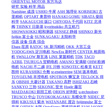
ORIENTAL MOTOR 东方马达
研究 实验 科学 用品
Narishige 成茂
USHIO 牛尾
ASH 旭理化
KORISEIKI 古
里精机
OPTART 奥普特
HANAKI GOMU
SIBATA 柴田
科学
SAKAGUCHI 坂口
CHIYODA 千代田
KITZ 北泽
阀
THINKY 日新基
kyoritsukiko 共立机巧
SHOWASOKKI 昭和测器
SENSEZ 静雄
SHINKO 新光
fujikin 富士金
SUNKAGAKU 太阳科学
仪器 设备 仪表 综合
Ebara 荏原
RATOC
SK 新泻精机
OKK 大宫工业
YODOGAWA 淀川电机
NewEra 新时代
CENTER 相原电
机
SWALLOW 斯瓦洛
LINE 莱茵精机
TDK
TACO
AZBIL
TSURUGA 贺鹤电机
AMANO 安满能
OHM 欧姆
电机
NACHI 不二越
JFE 川铁
SONOTEC 松泰克
KETT
凯特
KURASHIKI 仓敷
sr-engineering
SEM 坂本电机
TOYOZUMI 丰澄电机
SPOTRON 狮宝龙
TECLOCK 得
乐
OBISHI 大菱计器
TAKANO 高野
ISHIZAKI 石崎
SANKYO 三协
SEKONIC 世光
Hugle 藤宫
MAEDAKOKI 前田工机
ORION 好利旺
u-technology
TRUSCO 中山
TOYOKOKAGAKU 东横化学
NIDEC 尼
得科
KIKUSUI 菊水
WATANABE 渡边
fujiimpulse 富士
音派
OJIDEN 大阪
OptoSigma 西格玛光机
FAM
ASONE