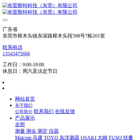
广东省
东莞市樟木头镇东深路樟木头段598号7栋201室
联系电话
13543475666
工作日：9:00-18:00
休息日：周六及法定节日
网站首页
关于我们
联系我们
在线反馈
公司简介
产品展示
全部
测量 测会 测定 仪器
Malcom 马康
TOYO 东洋测器
OSAKI 大崎
FUSO 扶桑