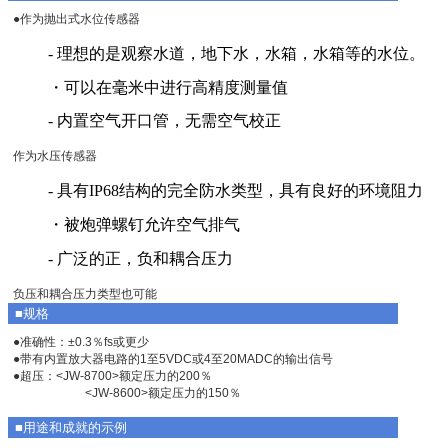
●作为抛出式水位传感器
- 理想的是观察水道，地下水，水箱，水箱等的水位。
・可以在毫米中进行高精度测量值
- 内置空气开口管，无需空气校正
作为水压传感器
- 具有IP68结构的完全防水类型，具有良好的环境阻力
・被炮弹螺钉允许空气排气
- 广泛的正，负和耦合压力
负压和耦合压力类型也可能
■规格
●准确性：±0.3％fs或更少
●带有内置放大器电路的1至5VDC或4至20MADC的输出信号
●超压：<JW-8700>额定压力的200％
<JW-8600>额定压力的150％
■用途和成就的示例