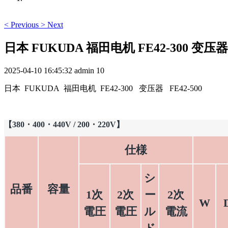
<
Previous
>
Next
日本 FUKUDA 福田电机 FE42-300 变压器 F
2025-04-10 16:45:32
admin
10
日本 FUKUDA 福田电机 FE42-300 变压器 FE42-500
【380・400・440V / 200・220V】
仕様
シ
品番
容量
1次
2次
ー
2次
W
電圧
電圧
ル
電流