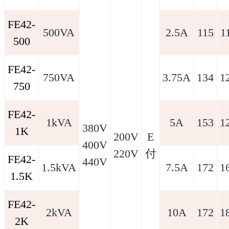
FE42-
500VA
2.5A
115
1
500
FE42-
750VA
3.75A
134
1
750
FE42-
1kVA
5A
153
1
380V
1K
200V
E
400V
220V
付
FE42-
440V
1.5kVA
7.5A
172
1
1.5K
FE42-
2kVA
10A
172
1
2K