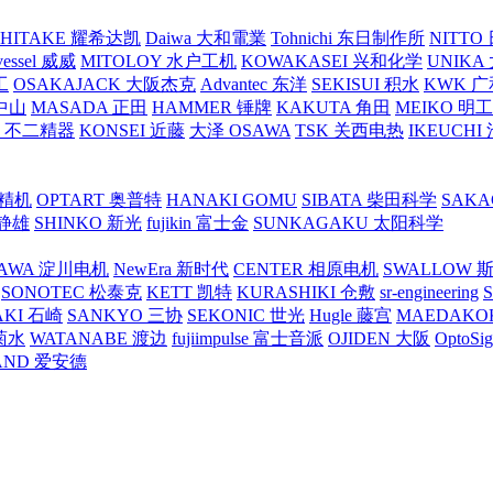
SHITAKE 耀希达凯
Daiwa 大和電業
Tohnichi 东日制作所
NITT
vessel 威威
MITOLOY 水户工机
KOWAKASEI 兴和化学
UNIKA
工
OSAKAJACK 大阪杰克
Advantec 东洋
SEKISUI 积水
KWK 广
 中山
MASADA 正田
HAMMER 锤牌
KAKUTA 角田
MEIKO 明
atex 不二精器
KONSEI 近藤
大泽 OSAWA
TSK 关西电热
IKEUCHI
里精机
OPTART 奥普特
HANAKI GOMU
SIBATA 柴田科学
SAKA
 静雄
SHINKO 新光
fujikin 富士金
SUNKAGAKU 太阳科学
AWA 淀川电机
NewEra 新时代
CENTER 相原电机
SWALLOW 
SONOTEC 松泰克
KETT 凯特
KURASHIKI 仓敷
sr-engineering
AKI 石崎
SANKYO 三协
SEKONIC 世光
Hugle 藤宫
MAEDAKO
 菊水
WATANABE 渡边
fujiimpulse 富士音派
OJIDEN 大阪
OptoS
AND 爱安德