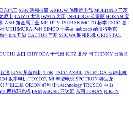
O 日东电工
SGK 昭和技研
ARROW 施耐德电气
MOLDINO 三菱
 尤尼卡
TAIYO 太洋
IWATA 岩田
INFLIDGE 英富丽
HOZAN 宝
和
ASH 旭金属工业
MIGHTY
TSUBAKIMOTO 椿本
ESCO 喜
工社
UCHIMURA 内村
SIMCO 司美高
nabtesco 纳博特斯克
 池内
kitz 开滋
CACTUS 产基
SHOWA 昭和风机
ORIENTAL
GUCHI 坂口
CHIYODA 千代田
KITZ 北泽 阀
THINKY 日新基
斯瓦洛
LINE 莱茵精机
TDK
TACO AZBIL
TSURUGA 贺鹤电机
SEM 坂本电机
TOYOZUMI 丰澄电机
SPOTRON 狮宝龙
KI 前田工机
ORION 好利旺
u-technology
TRUSCO 中山
igma 西格玛光机
FAM
ASONE 亚速旺
东丽 TORAY
RIKEN