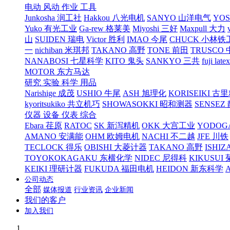
电动 风动 作业 工具
Junkosha 润工社
Hakkou 八光电机
SANYO 山洋电气
YO
Yuko 有光工业
Ga-rew 格莱美
Miyoshi 三好
Maxpull 大力
山
SUIDEN 瑞电
Victor 胜利
IMAO 今尾
CHUCK 小林铁
一
nichiban 米琪邦
TAKANO 高野
TONE 前田
TRUSCO
NANABOSI 七星科学
KITO 鬼头
SANKYO 三共
fuji l
MOTOR 东方马达
研究 实验 科学 用品
Narishige 成茂
USHIO 牛尾
ASH 旭理化
KORISEIKI 古
kyoritsukiko 共立机巧
SHOWASOKKI 昭和测器
SENSEZ
仪器 设备 仪表 综合
Ebara 荏原
RATOC
SK 新泻精机
OKK 大宫工业
YODOG
AMANO 安满能
OHM 欧姆电机
NACHI 不二越
JFE 川铁
TECLOCK 得乐
OBISHI 大菱计器
TAKANO 高野
ISHIZ
TOYOKOKAGAKU 东横化学
NIDEC 尼得科
KIKUSUI
KEIKI 理研计器
FUKUDA 福田电机
HEIDON 新东科学
公司动态
全部
媒体报道
行业资讯
企业新闻
我们的客户
加入我们