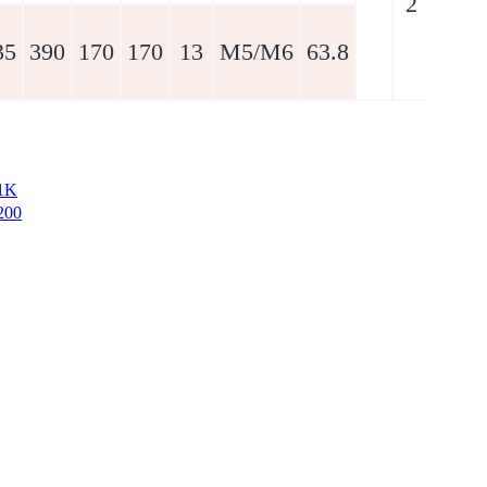
2
35
390
170
170
13
M5/M6
63.8
1K
200