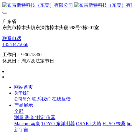
广东省
东莞市樟木头镇东深路樟木头段598号7栋201室
联系电话
13543475666
工作日：9:00-18:00
休息日：周六及法定节日
网站首页
关于我们
联系我们
在线反馈
公司简介
产品展示
全部
测量 测会 测定 仪器
Malcom 马康
TOYO 东洋测器
OSAKI 大崎
FUSO 扶桑
ho
新宇宙