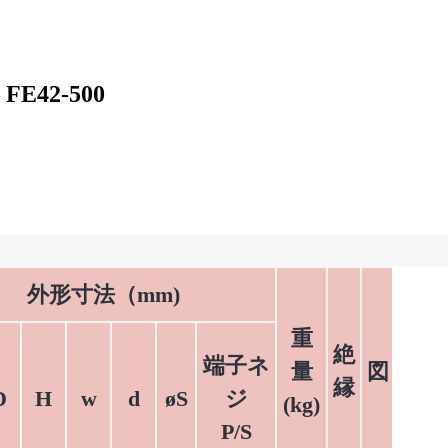
E42-500
外形寸法（mm)
重
絶
端子ネ
量
図
縁
D
H
w
d
øS
ジ
(kg)
P/S