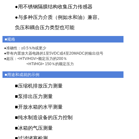
●用不锈钢隔膜结构收集压力传感器
●与多种压力介质（例如水和油）兼容。
负压和耦合压力类型也可能
■规格
●准确性：±0.5％fs或更少
●带有内置放大器电路的1至5VDC或4至20MADC的输出信号
●超压：<HTV/HGV>额定压力的200％
<HTI/HGI> 150％的额定压力
■用途和成就的示例
■压缩机排放压力测量
■泵排出压力测量
■开放水箱的水平测量
■纯水制造设备的压力控制
■冰箱的气压测量
■过滤堵塞检测