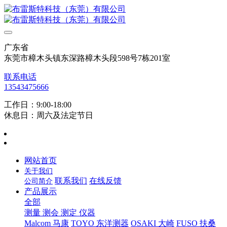
广东省
东莞市樟木头镇东深路樟木头段598号7栋201室
联系电话
13543475666
工作日：9:00-18:00
休息日：周六及法定节日
网站首页
关于我们
联系我们
在线反馈
公司简介
产品展示
全部
测量 测会 测定 仪器
Malcom 马康
TOYO 东洋测器
OSAKI 大崎
FUSO 扶桑