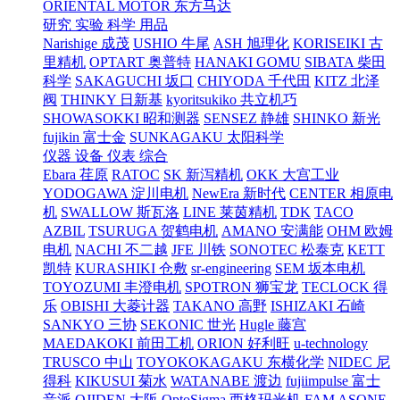
ORIENTAL MOTOR 东方马达
研究 实验 科学 用品
Narishige 成茂
USHIO 牛尾
ASH 旭理化
KORISEIKI 古
里精机
OPTART 奥普特
HANAKI GOMU
SIBATA 柴田
科学
SAKAGUCHI 坂口
CHIYODA 千代田
KITZ 北泽
阀
THINKY 日新基
kyoritsukiko 共立机巧
SHOWASOKKI 昭和测器
SENSEZ 静雄
SHINKO 新光
fujikin 富士金
SUNKAGAKU 太阳科学
仪器 设备 仪表 综合
Ebara 荏原
RATOC
SK 新泻精机
OKK 大宫工业
YODOGAWA 淀川电机
NewEra 新时代
CENTER 相原电
机
SWALLOW 斯瓦洛
LINE 莱茵精机
TDK
TACO
AZBIL
TSURUGA 贺鹤电机
AMANO 安满能
OHM 欧姆
电机
NACHI 不二越
JFE 川铁
SONOTEC 松泰克
KETT
凯特
KURASHIKI 仓敷
sr-engineering
SEM 坂本电机
TOYOZUMI 丰澄电机
SPOTRON 狮宝龙
TECLOCK 得
乐
OBISHI 大菱计器
TAKANO 高野
ISHIZAKI 石崎
SANKYO 三协
SEKONIC 世光
Hugle 藤宫
MAEDAKOKI 前田工机
ORION 好利旺
u-technology
TRUSCO 中山
TOYOKOKAGAKU 东横化学
NIDEC 尼
得科
KIKUSUI 菊水
WATANABE 渡边
fujiimpulse 富士
音派
OJIDEN 大阪
OptoSigma 西格玛光机
FAM
ASONE