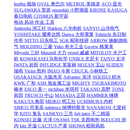
horiba 堀场
OVAL 奥巴尔
METROL 美德龙
ACO 亚光
SUGAWARA 菅原
onosokki 小野测器
KRONE
KASUGA
春日电机
COSMOS 新宇宙
电动 风动 作业 工具
Junkosha 润工社
Hakkou 八光电机
SANYO 山洋电气
YOSHITAKE 耀希达凯
Daiwa 大和電業
Tohnichi 东日制
作所
NITTO 日东电工
SGK 昭和技研
ARROW 施耐德电
气
MOLDINO 三菱
Yuko 有光工业
Ga-rew 格莱美
Miyoshi 三好
Maxpull 大力
vessel 威威
MITOLOY 水户工
机
KOWAKASEI 兴和化学
UNIKA 尤尼卡
TAIYO 太洋
IWATA 岩田
INFLIDGE 英富丽
HOZAN 宝山
SUIDEN
瑞电
Victor 胜利
IMAO 今尾
CHUCK 小林铁工
OSAKAJACK 大阪杰克
Advantec 东洋
SEKISUI 积水
KWK 广和
ASH 旭金属工业
MIGHTY
TSUBAKIMOTO
椿本
ESCO 喜一
nichiban 米琪邦
TAKANO 高野
TONE
前田
TRUSCO 中山
MASADA 正田
HAMMER 锤牌
KAKUTA 角田
MEIKO 明工社
UCHIMURA 内村
SIMCO 司美高
nabtesco 纳博特斯克
NANABOSI 七星科
学
KITO 鬼头
SANKYO 三共
fuji latex 不二精器
KONSEI 近藤
大泽 OSAWA
TSK 关西电热
IKEUCHI 池
内
kitz 开滋
CACTUS 产基
SHOWA 昭和风机