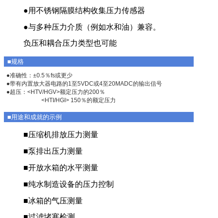
●用不锈钢隔膜结构收集压力传感器
●与多种压力介质（例如水和油）兼容。
负压和耦合压力类型也可能
■规格
●准确性：±0.5％fs或更少
●带有内置放大器电路的1至5VDC或4至20MADC的输出信号
●超压：<HTV/HGV>额定压力的200％
<HTI/HGI> 150％的额定压力
■用途和成就的示例
■压缩机排放压力测量
■泵排出压力测量
■开放水箱的水平测量
■纯水制造设备的压力控制
■冰箱的气压测量
■过滤堵塞检测