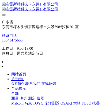
广东省
东莞市樟木头镇东深路樟木头段598号7栋201室
联系电话
13543475666
工作日：9:00-18:00
休息日：周六及法定节日
网站首页
关于我们
联系我们
在线反馈
公司简介
产品展示
全部
测量 测会 测定 仪器
Malcom 马康
TOYO 东洋测器
OSAKI 大崎
FUSO 扶桑