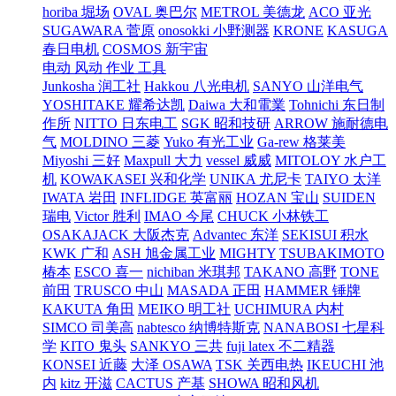
horiba 堀场
OVAL 奥巴尔
METROL 美德龙
ACO 亚光
SUGAWARA 菅原
onosokki 小野测器
KRONE
KASUGA
春日电机
COSMOS 新宇宙
电动 风动 作业 工具
Junkosha 润工社
Hakkou 八光电机
SANYO 山洋电气
YOSHITAKE 耀希达凯
Daiwa 大和電業
Tohnichi 东日制
作所
NITTO 日东电工
SGK 昭和技研
ARROW 施耐德电
气
MOLDINO 三菱
Yuko 有光工业
Ga-rew 格莱美
Miyoshi 三好
Maxpull 大力
vessel 威威
MITOLOY 水户工
机
KOWAKASEI 兴和化学
UNIKA 尤尼卡
TAIYO 太洋
IWATA 岩田
INFLIDGE 英富丽
HOZAN 宝山
SUIDEN
瑞电
Victor 胜利
IMAO 今尾
CHUCK 小林铁工
OSAKAJACK 大阪杰克
Advantec 东洋
SEKISUI 积水
KWK 广和
ASH 旭金属工业
MIGHTY
TSUBAKIMOTO
椿本
ESCO 喜一
nichiban 米琪邦
TAKANO 高野
TONE
前田
TRUSCO 中山
MASADA 正田
HAMMER 锤牌
KAKUTA 角田
MEIKO 明工社
UCHIMURA 内村
SIMCO 司美高
nabtesco 纳博特斯克
NANABOSI 七星科
学
KITO 鬼头
SANKYO 三共
fuji latex 不二精器
KONSEI 近藤
大泽 OSAWA
TSK 关西电热
IKEUCHI 池
内
kitz 开滋
CACTUS 产基
SHOWA 昭和风机