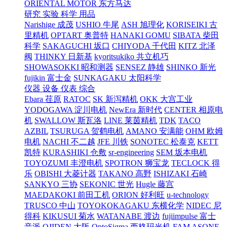
ORIENTAL MOTOR 东方马达
研究 实验 科学 用品
Narishige 成茂
USHIO 牛尾
ASH 旭理化
KORISEIKI 古
里精机
OPTART 奥普特
HANAKI GOMU
SIBATA 柴田
科学
SAKAGUCHI 坂口
CHIYODA 千代田
KITZ 北泽
阀
THINKY 日新基
kyoritsukiko 共立机巧
SHOWASOKKI 昭和测器
SENSEZ 静雄
SHINKO 新光
fujikin 富士金
SUNKAGAKU 太阳科学
仪器 设备 仪表 综合
Ebara 荏原
RATOC
SK 新泻精机
OKK 大宫工业
YODOGAWA 淀川电机
NewEra 新时代
CENTER 相原电
机
SWALLOW 斯瓦洛
LINE 莱茵精机
TDK
TACO
AZBIL
TSURUGA 贺鹤电机
AMANO 安满能
OHM 欧姆
电机
NACHI 不二越
JFE 川铁
SONOTEC 松泰克
KETT
凯特
KURASHIKI 仓敷
sr-engineering
SEM 坂本电机
TOYOZUMI 丰澄电机
SPOTRON 狮宝龙
TECLOCK 得
乐
OBISHI 大菱计器
TAKANO 高野
ISHIZAKI 石崎
SANKYO 三协
SEKONIC 世光
Hugle 藤宫
MAEDAKOKI 前田工机
ORION 好利旺
u-technology
TRUSCO 中山
TOYOKOKAGAKU 东横化学
NIDEC 尼
得科
KIKUSUI 菊水
WATANABE 渡边
fujiimpulse 富士
音派
OJIDEN 大阪
OptoSigma 西格玛光机
FAM
ASONE