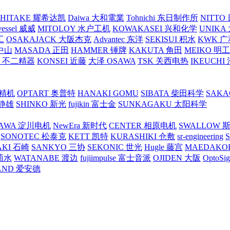
SHITAKE 耀希达凯
Daiwa 大和電業
Tohnichi 东日制作所
NITT
vessel 威威
MITOLOY 水户工机
KOWAKASEI 兴和化学
UNIKA
工
OSAKAJACK 大阪杰克
Advantec 东洋
SEKISUI 积水
KWK 广
 中山
MASADA 正田
HAMMER 锤牌
KAKUTA 角田
MEIKO 明
atex 不二精器
KONSEI 近藤
大泽 OSAWA
TSK 关西电热
IKEUCHI
里精机
OPTART 奥普特
HANAKI GOMU
SIBATA 柴田科学
SAKA
 静雄
SHINKO 新光
fujikin 富士金
SUNKAGAKU 太阳科学
AWA 淀川电机
NewEra 新时代
CENTER 相原电机
SWALLOW 
SONOTEC 松泰克
KETT 凯特
KURASHIKI 仓敷
sr-engineering
AKI 石崎
SANKYO 三协
SEKONIC 世光
Hugle 藤宫
MAEDAKO
 菊水
WATANABE 渡边
fujiimpulse 富士音派
OJIDEN 大阪
OptoS
AND 爱安德