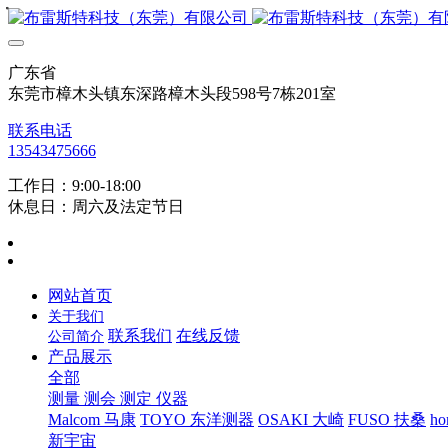
・
・
・
・
・
广东省
东莞市樟木头镇东深路樟木头段598号7栋201室
联系电话
13543475666
工作日：9:00-18:00
休息日：周六及法定节日
网站首页
关于我们
联系我们
在线反馈
公司简介
产品展示
全部
测量 测会 测定 仪器
Malcom 马康
TOYO 东洋测器
OSAKI 大崎
FUSO 扶桑
ho
新宇宙