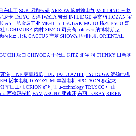
O 日东电工
SGK 昭和技研
ARROW 施耐德电气
MOLDINO 三菱
 尤尼卡
TAIYO 太洋
IWATA 岩田
INFLIDGE 英富丽
HOZAN 宝
和
ASH 旭金属工业
MIGHTY
TSUBAKIMOTO 椿本
ESCO 喜
工社
UCHIMURA 内村
SIMCO 司美高
nabtesco 纳博特斯克
 池内
kitz 开滋
CACTUS 产基
SHOWA 昭和风机
ORIENTAL
GUCHI 坂口
CHIYODA 千代田
KITZ 北泽 阀
THINKY 日新基
斯瓦洛
LINE 莱茵精机
TDK
TACO AZBIL
TSURUGA 贺鹤电机
SEM 坂本电机
TOYOZUMI 丰澄电机
SPOTRON 狮宝龙
KI 前田工机
ORION 好利旺
u-technology
TRUSCO 中山
igma 西格玛光机
FAM
ASONE 亚速旺
东丽 TORAY
RIKEN