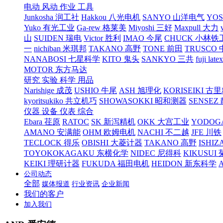
电动 风动 作业 工具
Junkosha 润工社
Hakkou 八光电机
SANYO 山洋电气
YO
Yuko 有光工业
Ga-rew 格莱美
Miyoshi 三好
Maxpull 大力
山
SUIDEN 瑞电
Victor 胜利
IMAO 今尾
CHUCK 小林铁
一
nichiban 米琪邦
TAKANO 高野
TONE 前田
TRUSCO
NANABOSI 七星科学
KITO 鬼头
SANKYO 三共
fuji l
MOTOR 东方马达
研究 实验 科学 用品
Narishige 成茂
USHIO 牛尾
ASH 旭理化
KORISEIKI 古
kyoritsukiko 共立机巧
SHOWASOKKI 昭和测器
SENSEZ
仪器 设备 仪表 综合
Ebara 荏原
RATOC
SK 新泻精机
OKK 大宫工业
YODOG
AMANO 安满能
OHM 欧姆电机
NACHI 不二越
JFE 川铁
TECLOCK 得乐
OBISHI 大菱计器
TAKANO 高野
ISHIZ
TOYOKOKAGAKU 东横化学
NIDEC 尼得科
KIKUSUI
KEIKI 理研计器
FUKUDA 福田电机
HEIDON 新东科学
公司动态
全部
媒体报道
行业资讯
企业新闻
我们的客户
加入我们