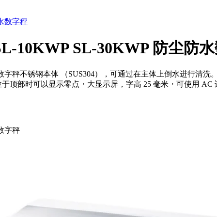
 SL-10KWP SL-30KWP 防尘
0KWP 防尘防水数字秤不锈钢本体 （SUS304），可通过在主体上
于顶部时可以显示零点・大显示屏，字高 25 毫米・可使用 A
水数字秤