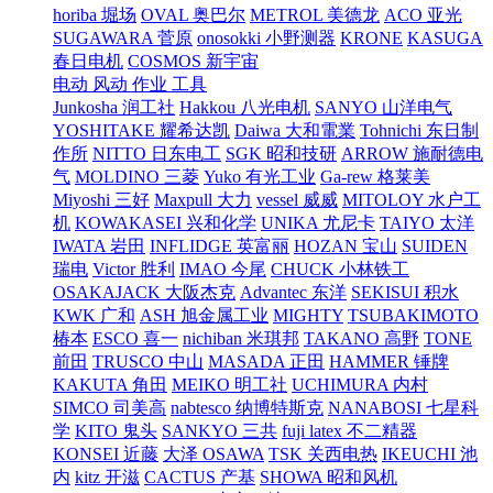
horiba 堀场
OVAL 奥巴尔
METROL 美德龙
ACO 亚光
SUGAWARA 菅原
onosokki 小野测器
KRONE
KASUGA
春日电机
COSMOS 新宇宙
电动 风动 作业 工具
Junkosha 润工社
Hakkou 八光电机
SANYO 山洋电气
YOSHITAKE 耀希达凯
Daiwa 大和電業
Tohnichi 东日制
作所
NITTO 日东电工
SGK 昭和技研
ARROW 施耐德电
气
MOLDINO 三菱
Yuko 有光工业
Ga-rew 格莱美
Miyoshi 三好
Maxpull 大力
vessel 威威
MITOLOY 水户工
机
KOWAKASEI 兴和化学
UNIKA 尤尼卡
TAIYO 太洋
IWATA 岩田
INFLIDGE 英富丽
HOZAN 宝山
SUIDEN
瑞电
Victor 胜利
IMAO 今尾
CHUCK 小林铁工
OSAKAJACK 大阪杰克
Advantec 东洋
SEKISUI 积水
KWK 广和
ASH 旭金属工业
MIGHTY
TSUBAKIMOTO
椿本
ESCO 喜一
nichiban 米琪邦
TAKANO 高野
TONE
前田
TRUSCO 中山
MASADA 正田
HAMMER 锤牌
KAKUTA 角田
MEIKO 明工社
UCHIMURA 内村
SIMCO 司美高
nabtesco 纳博特斯克
NANABOSI 七星科
学
KITO 鬼头
SANKYO 三共
fuji latex 不二精器
KONSEI 近藤
大泽 OSAWA
TSK 关西电热
IKEUCHI 池
内
kitz 开滋
CACTUS 产基
SHOWA 昭和风机