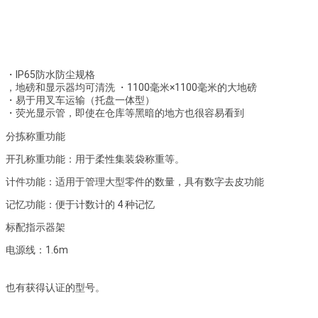
・IP65防水防尘规格
，地磅和显示器均可清洗 ・1100毫米×1100毫米的大地磅
・易于用叉车运输（托盘一体型）
・荧光显示管，即使在仓库等黑暗的地方也很容易看到
分拣称重功能
开孔称重功能：用于柔性集装袋称重等。
计件功能：适用于管理大型零件的数量，具有数字去皮功能
记忆功能：便于计数计的 4 种记忆
标配指示器架
电源线：1.6m
也有获得认证的型号。