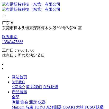
・
・
・
・
・
・
广东省
东莞市樟木头镇东深路樟木头段598号7栋201室
联系电话
13543475666
工作日：9:00-18:00
休息日：周六及法定节日
网站首页
关于我们
联系我们
在线反馈
公司简介
产品展示
全部
测量 测会 测定 仪器
Malcom 马康
TOYO 东洋测器
OSAKI 大崎
FUSO 扶桑