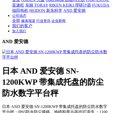
亚速旺
东丽 TORAY
RIKEN KEIKI 理研计器
FUKUDA
福田电机
HEIDON 新东科学
AND 爱安德
公司动态
全部
媒体报道
行业资讯
企业新闻
我们的客户
加入我们
AND 爱安德
日本 AND 爱安德 SN-
1200KWP 带集成托盘的防尘
防水数字平台秤
日本 AND 爱安德 SN-1200KWP 带集成托盘的防尘防水数字
平台秤・IP65防水防尘规格，地磅和显示器均可清洗 ・1100