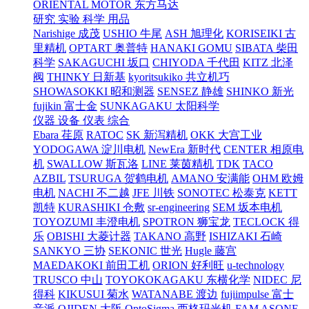
ORIENTAL MOTOR 东方马达
研究 实验 科学 用品
Narishige 成茂
USHIO 牛尾
ASH 旭理化
KORISEIKI 古
里精机
OPTART 奥普特
HANAKI GOMU
SIBATA 柴田
科学
SAKAGUCHI 坂口
CHIYODA 千代田
KITZ 北泽
阀
THINKY 日新基
kyoritsukiko 共立机巧
SHOWASOKKI 昭和测器
SENSEZ 静雄
SHINKO 新光
fujikin 富士金
SUNKAGAKU 太阳科学
仪器 设备 仪表 综合
Ebara 荏原
RATOC
SK 新泻精机
OKK 大宫工业
YODOGAWA 淀川电机
NewEra 新时代
CENTER 相原电
机
SWALLOW 斯瓦洛
LINE 莱茵精机
TDK
TACO
AZBIL
TSURUGA 贺鹤电机
AMANO 安满能
OHM 欧姆
电机
NACHI 不二越
JFE 川铁
SONOTEC 松泰克
KETT
凯特
KURASHIKI 仓敷
sr-engineering
SEM 坂本电机
TOYOZUMI 丰澄电机
SPOTRON 狮宝龙
TECLOCK 得
乐
OBISHI 大菱计器
TAKANO 高野
ISHIZAKI 石崎
SANKYO 三协
SEKONIC 世光
Hugle 藤宫
MAEDAKOKI 前田工机
ORION 好利旺
u-technology
TRUSCO 中山
TOYOKOKAGAKU 东横化学
NIDEC 尼
得科
KIKUSUI 菊水
WATANABE 渡边
fujiimpulse 富士
音派
OJIDEN 大阪
OptoSigma 西格玛光机
FAM
ASONE