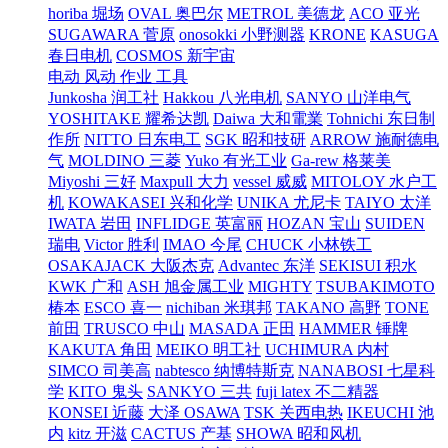
horiba 堀场
OVAL 奥巴尔
METROL 美德龙
ACO 亚光
SUGAWARA 菅原
onosokki 小野测器
KRONE
KASUGA
春日电机
COSMOS 新宇宙
电动 风动 作业 工具
Junkosha 润工社
Hakkou 八光电机
SANYO 山洋电气
YOSHITAKE 耀希达凯
Daiwa 大和電業
Tohnichi 东日制
作所
NITTO 日东电工
SGK 昭和技研
ARROW 施耐德电
气
MOLDINO 三菱
Yuko 有光工业
Ga-rew 格莱美
Miyoshi 三好
Maxpull 大力
vessel 威威
MITOLOY 水户工
机
KOWAKASEI 兴和化学
UNIKA 尤尼卡
TAIYO 太洋
IWATA 岩田
INFLIDGE 英富丽
HOZAN 宝山
SUIDEN
瑞电
Victor 胜利
IMAO 今尾
CHUCK 小林铁工
OSAKAJACK 大阪杰克
Advantec 东洋
SEKISUI 积水
KWK 广和
ASH 旭金属工业
MIGHTY
TSUBAKIMOTO
椿本
ESCO 喜一
nichiban 米琪邦
TAKANO 高野
TONE
前田
TRUSCO 中山
MASADA 正田
HAMMER 锤牌
KAKUTA 角田
MEIKO 明工社
UCHIMURA 内村
SIMCO 司美高
nabtesco 纳博特斯克
NANABOSI 七星科
学
KITO 鬼头
SANKYO 三共
fuji latex 不二精器
KONSEI 近藤
大泽 OSAWA
TSK 关西电热
IKEUCHI 池
内
kitz 开滋
CACTUS 产基
SHOWA 昭和风机