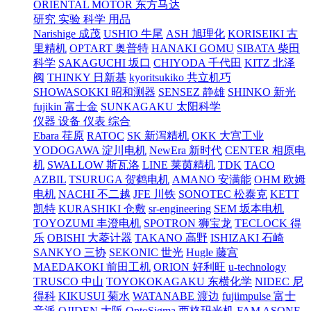
ORIENTAL MOTOR 东方马达
研究 实验 科学 用品
Narishige 成茂
USHIO 牛尾
ASH 旭理化
KORISEIKI 古
里精机
OPTART 奥普特
HANAKI GOMU
SIBATA 柴田
科学
SAKAGUCHI 坂口
CHIYODA 千代田
KITZ 北泽
阀
THINKY 日新基
kyoritsukiko 共立机巧
SHOWASOKKI 昭和测器
SENSEZ 静雄
SHINKO 新光
fujikin 富士金
SUNKAGAKU 太阳科学
仪器 设备 仪表 综合
Ebara 荏原
RATOC
SK 新泻精机
OKK 大宫工业
YODOGAWA 淀川电机
NewEra 新时代
CENTER 相原电
机
SWALLOW 斯瓦洛
LINE 莱茵精机
TDK
TACO
AZBIL
TSURUGA 贺鹤电机
AMANO 安满能
OHM 欧姆
电机
NACHI 不二越
JFE 川铁
SONOTEC 松泰克
KETT
凯特
KURASHIKI 仓敷
sr-engineering
SEM 坂本电机
TOYOZUMI 丰澄电机
SPOTRON 狮宝龙
TECLOCK 得
乐
OBISHI 大菱计器
TAKANO 高野
ISHIZAKI 石崎
SANKYO 三协
SEKONIC 世光
Hugle 藤宫
MAEDAKOKI 前田工机
ORION 好利旺
u-technology
TRUSCO 中山
TOYOKOKAGAKU 东横化学
NIDEC 尼
得科
KIKUSUI 菊水
WATANABE 渡边
fujiimpulse 富士
音派
OJIDEN 大阪
OptoSigma 西格玛光机
FAM
ASONE