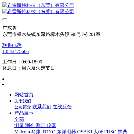
广东省
东莞市樟木头镇东深路樟木头段598号7栋201室
联系电话
13543475666
工作日：9:00-18:00
休息日：周六及法定节日
网站首页
关于我们
联系我们
在线反馈
公司简介
产品展示
全部
测量 测会 测定 仪器
Malcom 马康
TOYO 东洋测器
OSAKI 大崎
FUSO 扶桑