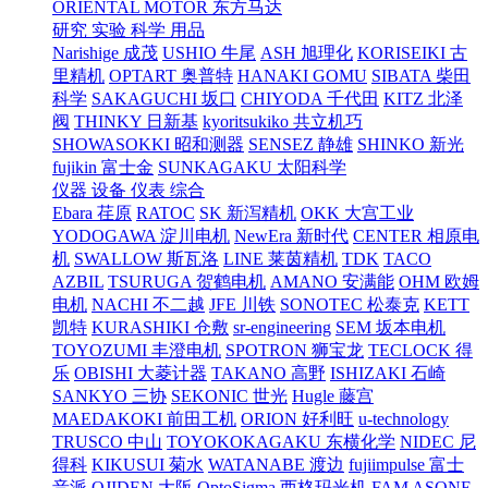
ORIENTAL MOTOR 东方马达
研究 实验 科学 用品
Narishige 成茂
USHIO 牛尾
ASH 旭理化
KORISEIKI 古
里精机
OPTART 奥普特
HANAKI GOMU
SIBATA 柴田
科学
SAKAGUCHI 坂口
CHIYODA 千代田
KITZ 北泽
阀
THINKY 日新基
kyoritsukiko 共立机巧
SHOWASOKKI 昭和测器
SENSEZ 静雄
SHINKO 新光
fujikin 富士金
SUNKAGAKU 太阳科学
仪器 设备 仪表 综合
Ebara 荏原
RATOC
SK 新泻精机
OKK 大宫工业
YODOGAWA 淀川电机
NewEra 新时代
CENTER 相原电
机
SWALLOW 斯瓦洛
LINE 莱茵精机
TDK
TACO
AZBIL
TSURUGA 贺鹤电机
AMANO 安满能
OHM 欧姆
电机
NACHI 不二越
JFE 川铁
SONOTEC 松泰克
KETT
凯特
KURASHIKI 仓敷
sr-engineering
SEM 坂本电机
TOYOZUMI 丰澄电机
SPOTRON 狮宝龙
TECLOCK 得
乐
OBISHI 大菱计器
TAKANO 高野
ISHIZAKI 石崎
SANKYO 三协
SEKONIC 世光
Hugle 藤宫
MAEDAKOKI 前田工机
ORION 好利旺
u-technology
TRUSCO 中山
TOYOKOKAGAKU 东横化学
NIDEC 尼
得科
KIKUSUI 菊水
WATANABE 渡边
fujiimpulse 富士
音派
OJIDEN 大阪
OptoSigma 西格玛光机
FAM
ASONE