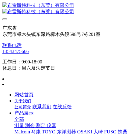
广东省
东莞市樟木头镇东深路樟木头段598号7栋201室
联系电话
13543475666
工作日：9:00-18:00
休息日：周六及法定节日
网站首页
关于我们
联系我们
在线反馈
公司简介
产品展示
全部
测量 测会 测定 仪器
Malcom 马康
TOYO 东洋测器
OSAKI 大崎
FUSO 扶桑