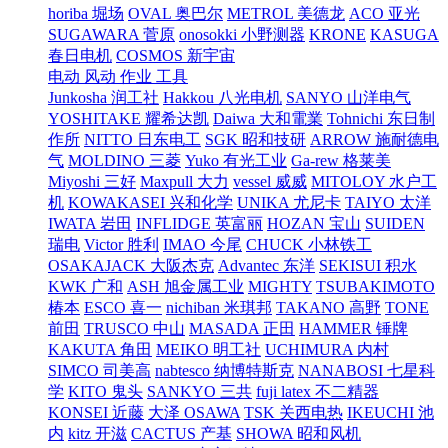
horiba 堀场
OVAL 奥巴尔
METROL 美德龙
ACO 亚光
SUGAWARA 菅原
onosokki 小野测器
KRONE
KASUGA
春日电机
COSMOS 新宇宙
电动 风动 作业 工具
Junkosha 润工社
Hakkou 八光电机
SANYO 山洋电气
YOSHITAKE 耀希达凯
Daiwa 大和電業
Tohnichi 东日制
作所
NITTO 日东电工
SGK 昭和技研
ARROW 施耐德电
气
MOLDINO 三菱
Yuko 有光工业
Ga-rew 格莱美
Miyoshi 三好
Maxpull 大力
vessel 威威
MITOLOY 水户工
机
KOWAKASEI 兴和化学
UNIKA 尤尼卡
TAIYO 太洋
IWATA 岩田
INFLIDGE 英富丽
HOZAN 宝山
SUIDEN
瑞电
Victor 胜利
IMAO 今尾
CHUCK 小林铁工
OSAKAJACK 大阪杰克
Advantec 东洋
SEKISUI 积水
KWK 广和
ASH 旭金属工业
MIGHTY
TSUBAKIMOTO
椿本
ESCO 喜一
nichiban 米琪邦
TAKANO 高野
TONE
前田
TRUSCO 中山
MASADA 正田
HAMMER 锤牌
KAKUTA 角田
MEIKO 明工社
UCHIMURA 内村
SIMCO 司美高
nabtesco 纳博特斯克
NANABOSI 七星科
学
KITO 鬼头
SANKYO 三共
fuji latex 不二精器
KONSEI 近藤
大泽 OSAWA
TSK 关西电热
IKEUCHI 池
内
kitz 开滋
CACTUS 产基
SHOWA 昭和风机