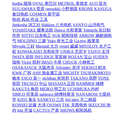
horiba 堀场
OVAL 奥巴尔
METROL 美德龙
ACO 亚光
SUGAWARA 菅原
onosokki 小野测器
KRONE
KASUGA
春日电机
COSMOS 新宇宙
电动 风动 作业 工具
Junkosha 润工社
Hakkou 八光电机
SANYO 山洋电气
YOSHITAKE 耀希达凯
Daiwa 大和電業
Tohnichi 东日制
作所
NITTO 日东电工
SGK 昭和技研
ARROW 施耐德电
气
MOLDINO 三菱
Yuko 有光工业
Ga-rew 格莱美
Miyoshi 三好
Maxpull 大力
vessel 威威
MITOLOY 水户工
机
KOWAKASEI 兴和化学
UNIKA 尤尼卡
TAIYO 太洋
IWATA 岩田
INFLIDGE 英富丽
HOZAN 宝山
SUIDEN
瑞电
Victor 胜利
IMAO 今尾
CHUCK 小林铁工
OSAKAJACK 大阪杰克
Advantec 东洋
SEKISUI 积水
KWK 广和
ASH 旭金属工业
MIGHTY
TSUBAKIMOTO
椿本
ESCO 喜一
nichiban 米琪邦
TAKANO 高野
TONE
前田
TRUSCO 中山
MASADA 正田
HAMMER 锤牌
KAKUTA 角田
MEIKO 明工社
UCHIMURA 内村
SIMCO 司美高
nabtesco 纳博特斯克
NANABOSI 七星科
学
KITO 鬼头
SANKYO 三共
fuji latex 不二精器
KONSEI 近藤
大泽 OSAWA
TSK 关西电热
IKEUCHI 池
内
kitz 开滋
CACTUS 产基
SHOWA 昭和风机