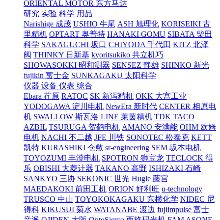
ORIENTAL MOTOR 东方马达
研究 实验 科学 用品
Narishige 成茂
USHIO 牛尾
ASH 旭理化
KORISEIKI 古
里精机
OPTART 奥普特
HANAKI GOMU
SIBATA 柴田
科学
SAKAGUCHI 坂口
CHIYODA 千代田
KITZ 北泽
阀
THINKY 日新基
kyoritsukiko 共立机巧
SHOWASOKKI 昭和测器
SENSEZ 静雄
SHINKO 新光
fujikin 富士金
SUNKAGAKU 太阳科学
仪器 设备 仪表 综合
Ebara 荏原
RATOC
SK 新泻精机
OKK 大宫工业
YODOGAWA 淀川电机
NewEra 新时代
CENTER 相原电
机
SWALLOW 斯瓦洛
LINE 莱茵精机
TDK
TACO
AZBIL
TSURUGA 贺鹤电机
AMANO 安满能
OHM 欧姆
电机
NACHI 不二越
JFE 川铁
SONOTEC 松泰克
KETT
凯特
KURASHIKI 仓敷
sr-engineering
SEM 坂本电机
TOYOZUMI 丰澄电机
SPOTRON 狮宝龙
TECLOCK 得
乐
OBISHI 大菱计器
TAKANO 高野
ISHIZAKI 石崎
SANKYO 三协
SEKONIC 世光
Hugle 藤宫
MAEDAKOKI 前田工机
ORION 好利旺
u-technology
TRUSCO 中山
TOYOKOKAGAKU 东横化学
NIDEC 尼
得科
KIKUSUI 菊水
WATANABE 渡边
fujiimpulse 富士
音派
OJIDEN 大阪
OptoSigma 西格玛光机
FAM
ASONE