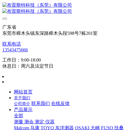
广东省
东莞市樟木头镇东深路樟木头段598号7栋201室
联系电话
13543475666
工作日：9:00-18:00
休息日：周六及法定节日
网站首页
关于我们
联系我们
在线反馈
公司简介
产品展示
全部
测量 测会 测定 仪器
Malcom 马康
TOYO 东洋测器
OSAKI 大崎
FUSO 扶桑