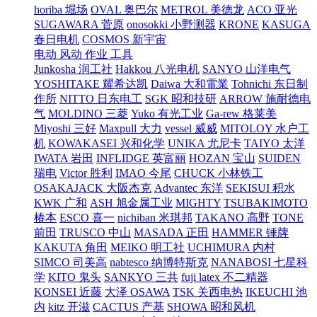
horiba 堀场
OVAL 奥巴尔
METROL 美德龙
ACO 亚光
SUGAWARA 菅原
onosokki 小野测器
KRONE
KASUGA
春日电机
COSMOS 新宇宙
电动 风动 作业 工具
Junkosha 润工社
Hakkou 八光电机
SANYO 山洋电气
YOSHITAKE 耀希达凯
Daiwa 大和電業
Tohnichi 东日制
作所
NITTO 日东电工
SGK 昭和技研
ARROW 施耐德电
气
MOLDINO 三菱
Yuko 有光工业
Ga-rew 格莱美
Miyoshi 三好
Maxpull 大力
vessel 威威
MITOLOY 水户工
机
KOWAKASEI 兴和化学
UNIKA 尤尼卡
TAIYO 太洋
IWATA 岩田
INFLIDGE 英富丽
HOZAN 宝山
SUIDEN
瑞电
Victor 胜利
IMAO 今尾
CHUCK 小林铁工
OSAKAJACK 大阪杰克
Advantec 东洋
SEKISUI 积水
KWK 广和
ASH 旭金属工业
MIGHTY
TSUBAKIMOTO
椿本
ESCO 喜一
nichiban 米琪邦
TAKANO 高野
TONE
前田
TRUSCO 中山
MASADA 正田
HAMMER 锤牌
KAKUTA 角田
MEIKO 明工社
UCHIMURA 内村
SIMCO 司美高
nabtesco 纳博特斯克
NANABOSI 七星科
学
KITO 鬼头
SANKYO 三共
fuji latex 不二精器
KONSEI 近藤
大泽 OSAWA
TSK 关西电热
IKEUCHI 池
内
kitz 开滋
CACTUS 产基
SHOWA 昭和风机