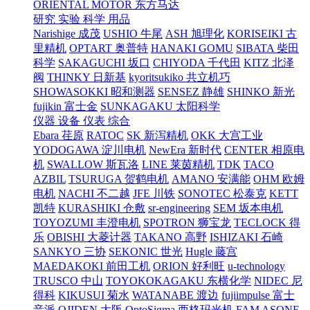
ORIENTAL MOTOR 东方马达
研究 实验 科学 用品
Narishige 成茂
USHIO 牛尾
ASH 旭理化
KORISEIKI 古
里精机
OPTART 奥普特
HANAKI GOMU
SIBATA 柴田
科学
SAKAGUCHI 坂口
CHIYODA 千代田
KITZ 北泽
阀
THINKY 日新基
kyoritsukiko 共立机巧
SHOWASOKKI 昭和测器
SENSEZ 静雄
SHINKO 新光
fujikin 富士金
SUNKAGAKU 太阳科学
仪器 设备 仪表 综合
Ebara 荏原
RATOC
SK 新泻精机
OKK 大宫工业
YODOGAWA 淀川电机
NewEra 新时代
CENTER 相原电
机
SWALLOW 斯瓦洛
LINE 莱茵精机
TDK
TACO
AZBIL
TSURUGA 贺鹤电机
AMANO 安满能
OHM 欧姆
电机
NACHI 不二越
JFE 川铁
SONOTEC 松泰克
KETT
凯特
KURASHIKI 仓敷
sr-engineering
SEM 坂本电机
TOYOZUMI 丰澄电机
SPOTRON 狮宝龙
TECLOCK 得
乐
OBISHI 大菱计器
TAKANO 高野
ISHIZAKI 石崎
SANKYO 三协
SEKONIC 世光
Hugle 藤宫
MAEDAKOKI 前田工机
ORION 好利旺
u-technology
TRUSCO 中山
TOYOKOKAGAKU 东横化学
NIDEC 尼
得科
KIKUSUI 菊水
WATANABE 渡边
fujiimpulse 富士
音派
OJIDEN 大阪
OptoSigma 西格玛光机
FAM
ASONE