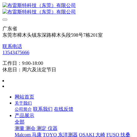
广东省
东莞市樟木头镇东深路樟木头段598号7栋201室
联系电话
13543475666
工作日：9:00-18:00
休息日：周六及法定节日
网站首页
关于我们
联系我们
在线反馈
公司简介
产品展示
全部
测量 测会 测定 仪器
Malcom 马康
TOYO 东洋测器
OSAKI 大崎
FUSO 扶桑