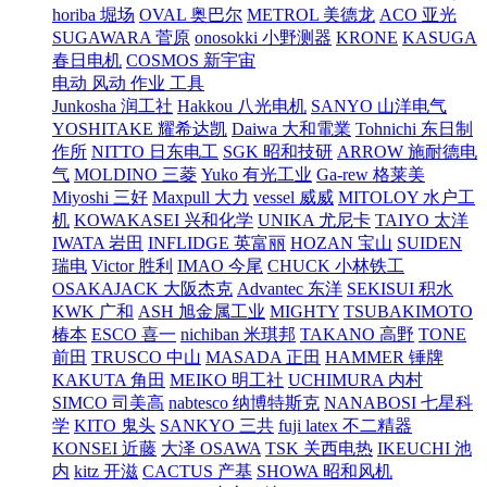
horiba 堀场
OVAL 奥巴尔
METROL 美德龙
ACO 亚光
SUGAWARA 菅原
onosokki 小野测器
KRONE
KASUGA
春日电机
COSMOS 新宇宙
电动 风动 作业 工具
Junkosha 润工社
Hakkou 八光电机
SANYO 山洋电气
YOSHITAKE 耀希达凯
Daiwa 大和電業
Tohnichi 东日制
作所
NITTO 日东电工
SGK 昭和技研
ARROW 施耐德电
气
MOLDINO 三菱
Yuko 有光工业
Ga-rew 格莱美
Miyoshi 三好
Maxpull 大力
vessel 威威
MITOLOY 水户工
机
KOWAKASEI 兴和化学
UNIKA 尤尼卡
TAIYO 太洋
IWATA 岩田
INFLIDGE 英富丽
HOZAN 宝山
SUIDEN
瑞电
Victor 胜利
IMAO 今尾
CHUCK 小林铁工
OSAKAJACK 大阪杰克
Advantec 东洋
SEKISUI 积水
KWK 广和
ASH 旭金属工业
MIGHTY
TSUBAKIMOTO
椿本
ESCO 喜一
nichiban 米琪邦
TAKANO 高野
TONE
前田
TRUSCO 中山
MASADA 正田
HAMMER 锤牌
KAKUTA 角田
MEIKO 明工社
UCHIMURA 内村
SIMCO 司美高
nabtesco 纳博特斯克
NANABOSI 七星科
学
KITO 鬼头
SANKYO 三共
fuji latex 不二精器
KONSEI 近藤
大泽 OSAWA
TSK 关西电热
IKEUCHI 池
内
kitz 开滋
CACTUS 产基
SHOWA 昭和风机