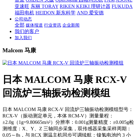
亚速旺
东丽 TORAY
RIKEN KEIKI 理研计器
FUKUDA
福田电机
HEIDON 新东科学
AND 爱安德
公司动态
全部
媒体报道
行业资讯
企业新闻
我们的客户
加入我们
Malcom 马康
日本 MALCOM 马康 RCX-V
回流炉三轴振动检测模组
日本 MALCOM 马康 RCX-V 回流炉三轴振动检测模组型号：
RCX-V（振动测定单元，本体 RCM-V）测量量程：
±2.0g（1g=9.80665m/s²）分辨率：0.001g测量精度：±0.005g检
测维度：X、Y、Z 三轴同步采集，双传感器采集采样周期：
0.05～8s，与 RCX 测温主机同步可调续航：镍氢电池约 3 小