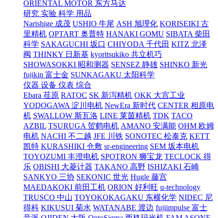
ORIENTAL MOTOR 东方马达
研究 实验 科学 用品
Narishige 成茂
USHIO 牛尾
ASH 旭理化
KORISEIKI 古
里精机
OPTART 奥普特
HANAKI GOMU
SIBATA 柴田
科学
SAKAGUCHI 坂口
CHIYODA 千代田
KITZ 北泽
阀
THINKY 日新基
kyoritsukiko 共立机巧
SHOWASOKKI 昭和测器
SENSEZ 静雄
SHINKO 新光
fujikin 富士金
SUNKAGAKU 太阳科学
仪器 设备 仪表 综合
Ebara 荏原
RATOC
SK 新泻精机
OKK 大宫工业
YODOGAWA 淀川电机
NewEra 新时代
CENTER 相原电
机
SWALLOW 斯瓦洛
LINE 莱茵精机
TDK
TACO
AZBIL
TSURUGA 贺鹤电机
AMANO 安满能
OHM 欧姆
电机
NACHI 不二越
JFE 川铁
SONOTEC 松泰克
KETT
凯特
KURASHIKI 仓敷
sr-engineering
SEM 坂本电机
TOYOZUMI 丰澄电机
SPOTRON 狮宝龙
TECLOCK 得
乐
OBISHI 大菱计器
TAKANO 高野
ISHIZAKI 石崎
SANKYO 三协
SEKONIC 世光
Hugle 藤宫
MAEDAKOKI 前田工机
ORION 好利旺
u-technology
TRUSCO 中山
TOYOKOKAGAKU 东横化学
NIDEC 尼
得科
KIKUSUI 菊水
WATANABE 渡边
fujiimpulse 富士
音派
OJIDEN 大阪
OptoSigma 西格玛光机
FAM
ASONE