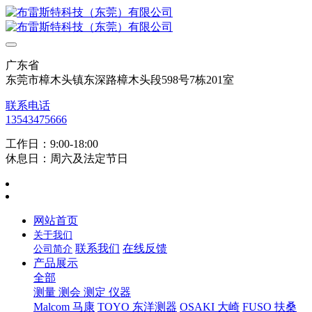
广东省
东莞市樟木头镇东深路樟木头段598号7栋201室
联系电话
13543475666
工作日：9:00-18:00
休息日：周六及法定节日
网站首页
关于我们
联系我们
在线反馈
公司简介
产品展示
全部
测量 测会 测定 仪器
Malcom 马康
TOYO 东洋测器
OSAKI 大崎
FUSO 扶桑