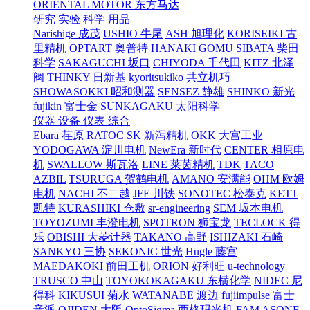
ORIENTAL MOTOR 东方马达
研究 实验 科学 用品
Narishige 成茂
USHIO 牛尾
ASH 旭理化
KORISEIKI 古
里精机
OPTART 奥普特
HANAKI GOMU
SIBATA 柴田
科学
SAKAGUCHI 坂口
CHIYODA 千代田
KITZ 北泽
阀
THINKY 日新基
kyoritsukiko 共立机巧
SHOWASOKKI 昭和测器
SENSEZ 静雄
SHINKO 新光
fujikin 富士金
SUNKAGAKU 太阳科学
仪器 设备 仪表 综合
Ebara 荏原
RATOC
SK 新泻精机
OKK 大宫工业
YODOGAWA 淀川电机
NewEra 新时代
CENTER 相原电
机
SWALLOW 斯瓦洛
LINE 莱茵精机
TDK
TACO
AZBIL
TSURUGA 贺鹤电机
AMANO 安满能
OHM 欧姆
电机
NACHI 不二越
JFE 川铁
SONOTEC 松泰克
KETT
凯特
KURASHIKI 仓敷
sr-engineering
SEM 坂本电机
TOYOZUMI 丰澄电机
SPOTRON 狮宝龙
TECLOCK 得
乐
OBISHI 大菱计器
TAKANO 高野
ISHIZAKI 石崎
SANKYO 三协
SEKONIC 世光
Hugle 藤宫
MAEDAKOKI 前田工机
ORION 好利旺
u-technology
TRUSCO 中山
TOYOKOKAGAKU 东横化学
NIDEC 尼
得科
KIKUSUI 菊水
WATANABE 渡边
fujiimpulse 富士
音派
OJIDEN 大阪
OptoSigma 西格玛光机
FAM
ASONE