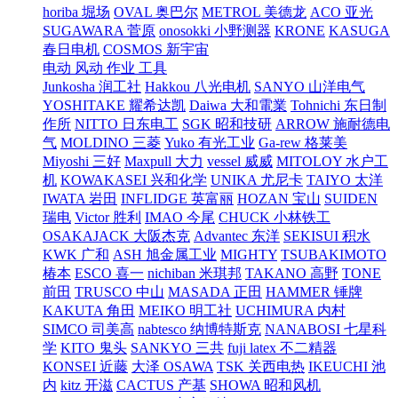
horiba 堀场
OVAL 奥巴尔
METROL 美德龙
ACO 亚光
SUGAWARA 菅原
onosokki 小野测器
KRONE
KASUGA
春日电机
COSMOS 新宇宙
电动 风动 作业 工具
Junkosha 润工社
Hakkou 八光电机
SANYO 山洋电气
YOSHITAKE 耀希达凯
Daiwa 大和電業
Tohnichi 东日制
作所
NITTO 日东电工
SGK 昭和技研
ARROW 施耐德电
气
MOLDINO 三菱
Yuko 有光工业
Ga-rew 格莱美
Miyoshi 三好
Maxpull 大力
vessel 威威
MITOLOY 水户工
机
KOWAKASEI 兴和化学
UNIKA 尤尼卡
TAIYO 太洋
IWATA 岩田
INFLIDGE 英富丽
HOZAN 宝山
SUIDEN
瑞电
Victor 胜利
IMAO 今尾
CHUCK 小林铁工
OSAKAJACK 大阪杰克
Advantec 东洋
SEKISUI 积水
KWK 广和
ASH 旭金属工业
MIGHTY
TSUBAKIMOTO
椿本
ESCO 喜一
nichiban 米琪邦
TAKANO 高野
TONE
前田
TRUSCO 中山
MASADA 正田
HAMMER 锤牌
KAKUTA 角田
MEIKO 明工社
UCHIMURA 内村
SIMCO 司美高
nabtesco 纳博特斯克
NANABOSI 七星科
学
KITO 鬼头
SANKYO 三共
fuji latex 不二精器
KONSEI 近藤
大泽 OSAWA
TSK 关西电热
IKEUCHI 池
内
kitz 开滋
CACTUS 产基
SHOWA 昭和风机