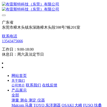
广东省
东莞市樟木头镇东深路樟木头段598号7栋201室
联系电话
13543475666
工作日：9:00-18:00
休息日：周六及法定节日
网站首页
关于我们
联系我们
在线反馈
公司简介
产品展示
全部
测量 测会 测定 仪器
Malcom 马康
TOYO 东洋测器
OSAKI 大崎
FUSO 扶桑