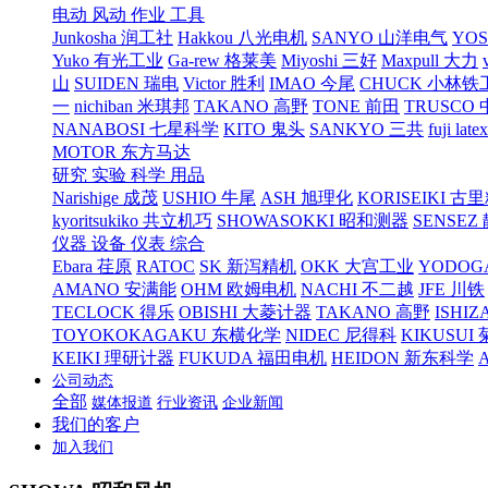
电动 风动 作业 工具
Junkosha 润工社
Hakkou 八光电机
SANYO 山洋电气
YO
Yuko 有光工业
Ga-rew 格莱美
Miyoshi 三好
Maxpull 大力
山
SUIDEN 瑞电
Victor 胜利
IMAO 今尾
CHUCK 小林铁
一
nichiban 米琪邦
TAKANO 高野
TONE 前田
TRUSCO
NANABOSI 七星科学
KITO 鬼头
SANKYO 三共
fuji l
MOTOR 东方马达
研究 实验 科学 用品
Narishige 成茂
USHIO 牛尾
ASH 旭理化
KORISEIKI 古
kyoritsukiko 共立机巧
SHOWASOKKI 昭和测器
SENSEZ
仪器 设备 仪表 综合
Ebara 荏原
RATOC
SK 新泻精机
OKK 大宫工业
YODOG
AMANO 安满能
OHM 欧姆电机
NACHI 不二越
JFE 川铁
TECLOCK 得乐
OBISHI 大菱计器
TAKANO 高野
ISHIZ
TOYOKOKAGAKU 东横化学
NIDEC 尼得科
KIKUSUI
KEIKI 理研计器
FUKUDA 福田电机
HEIDON 新东科学
公司动态
全部
媒体报道
行业资讯
企业新闻
我们的客户
加入我们