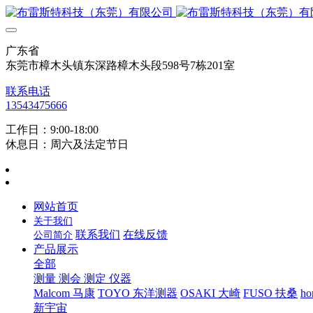
广东省
东莞市樟木头镇东深路樟木头段598号7栋201室
联系电话
13543475666
工作日：9:00-18:00
休息日：周六及法定节日
网站首页
关于我们
联系我们
在线反馈
公司简介
产品展示
全部
测量 测会 测定 仪器
Malcom 马康
TOYO 东洋测器
OSAKI 大崎
FUSO 扶桑
ho
新宇宙