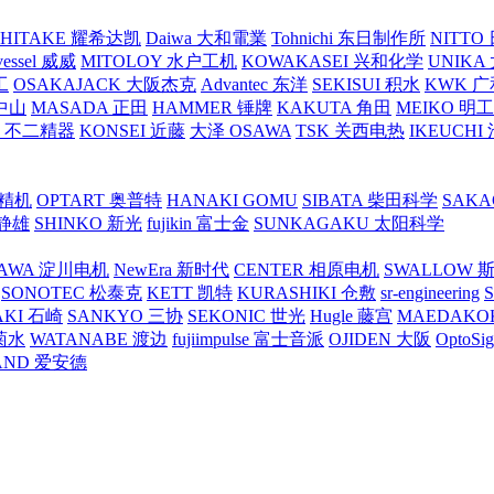
SHITAKE 耀希达凯
Daiwa 大和電業
Tohnichi 东日制作所
NITT
vessel 威威
MITOLOY 水户工机
KOWAKASEI 兴和化学
UNIKA
工
OSAKAJACK 大阪杰克
Advantec 东洋
SEKISUI 积水
KWK 广
 中山
MASADA 正田
HAMMER 锤牌
KAKUTA 角田
MEIKO 明
atex 不二精器
KONSEI 近藤
大泽 OSAWA
TSK 关西电热
IKEUCHI
里精机
OPTART 奥普特
HANAKI GOMU
SIBATA 柴田科学
SAKA
 静雄
SHINKO 新光
fujikin 富士金
SUNKAGAKU 太阳科学
AWA 淀川电机
NewEra 新时代
CENTER 相原电机
SWALLOW 
SONOTEC 松泰克
KETT 凯特
KURASHIKI 仓敷
sr-engineering
AKI 石崎
SANKYO 三协
SEKONIC 世光
Hugle 藤宫
MAEDAKO
 菊水
WATANABE 渡边
fujiimpulse 富士音派
OJIDEN 大阪
OptoS
AND 爱安德