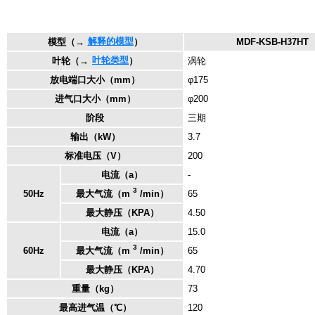
解释的模型
模型
（→
）
MDF-KSB-H37HT
叶轮类型
叶轮
（→
）
涡轮
放电端口大小（mm）
φ175
进气口大小（mm）
φ200
阶段
三期
输出（kW）
3.7
标准电压（V）
200
电流（a）
-
3
50Hz
最大气流（m
/min）
65
最大静压（KPA）
4.50
电流（a）
15.0
3
60Hz
最大气流（m
/min）
65
最大静压（KPA）
4.70
重量（kg）
73
最高进气温（℃）
120