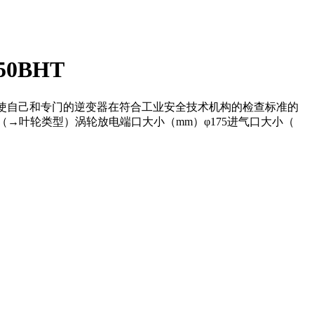
50BHT
一起，我们使自己和专门的逆变器在符合工业安全技术机构的检查标准的
HT叶轮（→叶轮类型）涡轮放电端口大小（mm）φ175进气口大小（
。