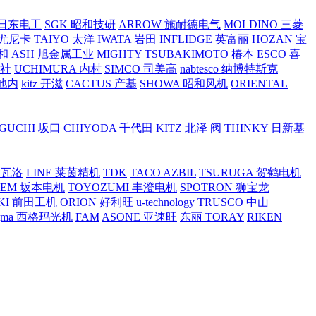
O 日东电工
SGK 昭和技研
ARROW 施耐德电气
MOLDINO 三菱
 尤尼卡
TAIYO 太洋
IWATA 岩田
INFLIDGE 英富丽
HOZAN 宝
和
ASH 旭金属工业
MIGHTY
TSUBAKIMOTO 椿本
ESCO 喜
工社
UCHIMURA 内村
SIMCO 司美高
nabtesco 纳博特斯克
 池内
kitz 开滋
CACTUS 产基
SHOWA 昭和风机
ORIENTAL
GUCHI 坂口
CHIYODA 千代田
KITZ 北泽 阀
THINKY 日新基
斯瓦洛
LINE 莱茵精机
TDK
TACO AZBIL
TSURUGA 贺鹤电机
SEM 坂本电机
TOYOZUMI 丰澄电机
SPOTRON 狮宝龙
KI 前田工机
ORION 好利旺
u-technology
TRUSCO 中山
igma 西格玛光机
FAM
ASONE 亚速旺
东丽 TORAY
RIKEN