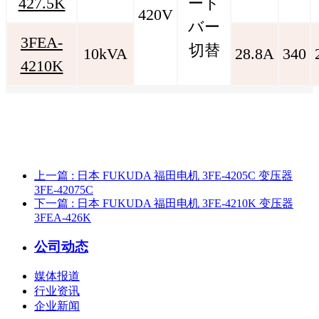
427.5K
ート
420V
バー
3FEA-
切替
10kVA
28.8A
340
4210K
上一篇
: 日本 FUKUDA 福田电机 3FE-4205C 变压器
3FE-42075C
下一篇
: 日本 FUKUDA 福田电机 3FE-4210K 变压器
3FEA-426K
公司动态
媒体报道
行业资讯
企业新闻