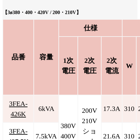
【3ø380・400・420V / 200・210V】
仕様
品番
容量
1次
2次
2次
W
電圧
電圧
電流
3FEA-
6kVA
17.3A
310
200V
426K
210V
380V
3FEA-
ショ
7.5kVA
400V
21.6A
310