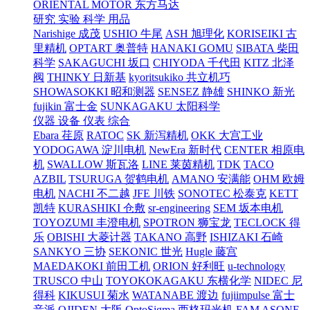
ORIENTAL MOTOR 东方马达
研究 实验 科学 用品
Narishige 成茂
USHIO 牛尾
ASH 旭理化
KORISEIKI 古
里精机
OPTART 奥普特
HANAKI GOMU
SIBATA 柴田
科学
SAKAGUCHI 坂口
CHIYODA 千代田
KITZ 北泽
阀
THINKY 日新基
kyoritsukiko 共立机巧
SHOWASOKKI 昭和测器
SENSEZ 静雄
SHINKO 新光
fujikin 富士金
SUNKAGAKU 太阳科学
仪器 设备 仪表 综合
Ebara 荏原
RATOC
SK 新泻精机
OKK 大宫工业
YODOGAWA 淀川电机
NewEra 新时代
CENTER 相原电
机
SWALLOW 斯瓦洛
LINE 莱茵精机
TDK
TACO
AZBIL
TSURUGA 贺鹤电机
AMANO 安满能
OHM 欧姆
电机
NACHI 不二越
JFE 川铁
SONOTEC 松泰克
KETT
凯特
KURASHIKI 仓敷
sr-engineering
SEM 坂本电机
TOYOZUMI 丰澄电机
SPOTRON 狮宝龙
TECLOCK 得
乐
OBISHI 大菱计器
TAKANO 高野
ISHIZAKI 石崎
SANKYO 三协
SEKONIC 世光
Hugle 藤宫
MAEDAKOKI 前田工机
ORION 好利旺
u-technology
TRUSCO 中山
TOYOKOKAGAKU 东横化学
NIDEC 尼
得科
KIKUSUI 菊水
WATANABE 渡边
fujiimpulse 富士
音派
OJIDEN 大阪
OptoSigma 西格玛光机
FAM
ASONE