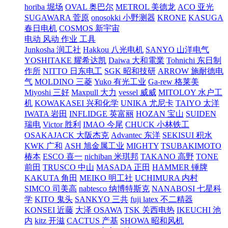
horiba 堀场
OVAL 奥巴尔
METROL 美德龙
ACO 亚光
SUGAWARA 菅原
onosokki 小野测器
KRONE
KASUGA
春日电机
COSMOS 新宇宙
电动 风动 作业 工具
Junkosha 润工社
Hakkou 八光电机
SANYO 山洋电气
YOSHITAKE 耀希达凯
Daiwa 大和電業
Tohnichi 东日制
作所
NITTO 日东电工
SGK 昭和技研
ARROW 施耐德电
气
MOLDINO 三菱
Yuko 有光工业
Ga-rew 格莱美
Miyoshi 三好
Maxpull 大力
vessel 威威
MITOLOY 水户工
机
KOWAKASEI 兴和化学
UNIKA 尤尼卡
TAIYO 太洋
IWATA 岩田
INFLIDGE 英富丽
HOZAN 宝山
SUIDEN
瑞电
Victor 胜利
IMAO 今尾
CHUCK 小林铁工
OSAKAJACK 大阪杰克
Advantec 东洋
SEKISUI 积水
KWK 广和
ASH 旭金属工业
MIGHTY
TSUBAKIMOTO
椿本
ESCO 喜一
nichiban 米琪邦
TAKANO 高野
TONE
前田
TRUSCO 中山
MASADA 正田
HAMMER 锤牌
KAKUTA 角田
MEIKO 明工社
UCHIMURA 内村
SIMCO 司美高
nabtesco 纳博特斯克
NANABOSI 七星科
学
KITO 鬼头
SANKYO 三共
fuji latex 不二精器
KONSEI 近藤
大泽 OSAWA
TSK 关西电热
IKEUCHI 池
内
kitz 开滋
CACTUS 产基
SHOWA 昭和风机