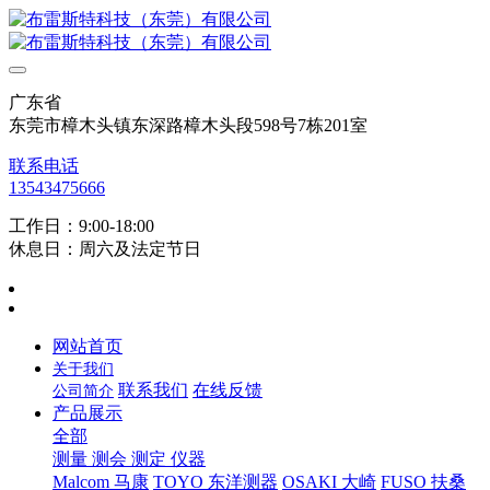
广东省
东莞市樟木头镇东深路樟木头段598号7栋201室
联系电话
13543475666
工作日：9:00-18:00
休息日：周六及法定节日
网站首页
关于我们
联系我们
在线反馈
公司简介
产品展示
全部
测量 测会 测定 仪器
Malcom 马康
TOYO 东洋测器
OSAKI 大崎
FUSO 扶桑