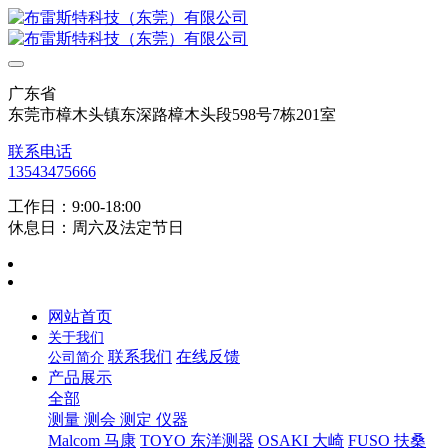
广东省
东莞市樟木头镇东深路樟木头段598号7栋201室
联系电话
13543475666
工作日：9:00-18:00
休息日：周六及法定节日
网站首页
关于我们
联系我们
在线反馈
公司简介
产品展示
全部
测量 测会 测定 仪器
Malcom 马康
TOYO 东洋测器
OSAKI 大崎
FUSO 扶桑