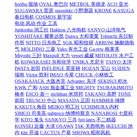
horiba 堀场
OVAL 奥巴尔
METROL 美德龙
ACO 亚光
SUGAWARA 菅原
onosokki 小野测器
KRONE
KASUGA
春日电机
COSMOS 新宇宙
电动 风动 作业 工具
Junkosha 润工社
Hakkou 八光电机
SANYO 山洋电气
YOSHITAKE 耀希达凯
Daiwa 大和電業
Tohnichi 东日制
作所
NITTO 日东电工
SGK 昭和技研
ARROW 施耐德电
气
MOLDINO 三菱
Yuko 有光工业
Ga-rew 格莱美
Miyoshi 三好
Maxpull 大力
vessel 威威
MITOLOY 水户工
机
KOWAKASEI 兴和化学
UNIKA 尤尼卡
TAIYO 太洋
IWATA 岩田
INFLIDGE 英富丽
HOZAN 宝山
SUIDEN
瑞电
Victor 胜利
IMAO 今尾
CHUCK 小林铁工
OSAKAJACK 大阪杰克
Advantec 东洋
SEKISUI 积水
KWK 广和
ASH 旭金属工业
MIGHTY
TSUBAKIMOTO
椿本
ESCO 喜一
nichiban 米琪邦
TAKANO 高野
TONE
前田
TRUSCO 中山
MASADA 正田
HAMMER 锤牌
KAKUTA 角田
MEIKO 明工社
UCHIMURA 内村
SIMCO 司美高
nabtesco 纳博特斯克
NANABOSI 七星科
学
KITO 鬼头
SANKYO 三共
fuji latex 不二精器
KONSEI 近藤
大泽 OSAWA
TSK 关西电热
IKEUCHI 池
内
kitz 开滋
CACTUS 产基
SHOWA 昭和风机