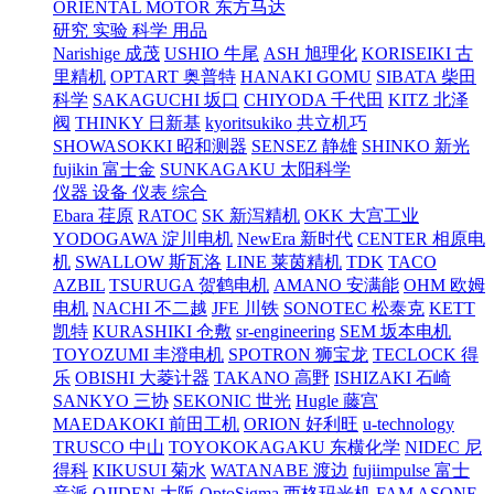
ORIENTAL MOTOR 东方马达
研究 实验 科学 用品
Narishige 成茂
USHIO 牛尾
ASH 旭理化
KORISEIKI 古
里精机
OPTART 奥普特
HANAKI GOMU
SIBATA 柴田
科学
SAKAGUCHI 坂口
CHIYODA 千代田
KITZ 北泽
阀
THINKY 日新基
kyoritsukiko 共立机巧
SHOWASOKKI 昭和测器
SENSEZ 静雄
SHINKO 新光
fujikin 富士金
SUNKAGAKU 太阳科学
仪器 设备 仪表 综合
Ebara 荏原
RATOC
SK 新泻精机
OKK 大宫工业
YODOGAWA 淀川电机
NewEra 新时代
CENTER 相原电
机
SWALLOW 斯瓦洛
LINE 莱茵精机
TDK
TACO
AZBIL
TSURUGA 贺鹤电机
AMANO 安满能
OHM 欧姆
电机
NACHI 不二越
JFE 川铁
SONOTEC 松泰克
KETT
凯特
KURASHIKI 仓敷
sr-engineering
SEM 坂本电机
TOYOZUMI 丰澄电机
SPOTRON 狮宝龙
TECLOCK 得
乐
OBISHI 大菱计器
TAKANO 高野
ISHIZAKI 石崎
SANKYO 三协
SEKONIC 世光
Hugle 藤宫
MAEDAKOKI 前田工机
ORION 好利旺
u-technology
TRUSCO 中山
TOYOKOKAGAKU 东横化学
NIDEC 尼
得科
KIKUSUI 菊水
WATANABE 渡边
fujiimpulse 富士
音派
OJIDEN 大阪
OptoSigma 西格玛光机
FAM
ASONE