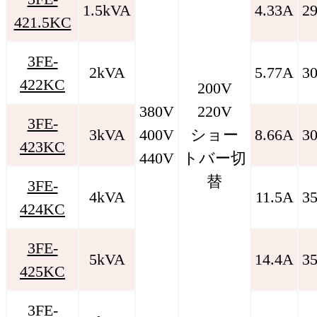
1.5kVA
4.33A
2
421.5KC
3FE-
2kVA
5.77A
3
422KC
200V
380V
220V
3FE-
3kVA
400V
ショー
8.66A
3
423KC
440V
トバー切
替
3FE-
4kVA
11.5A
3
424KC
3FE-
5kVA
14.4A
3
425KC
3FE-