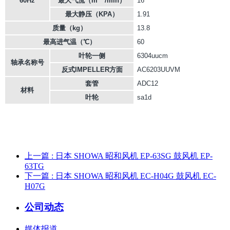
60Hz
最大气流（m
/min）
16
最大静压（KPA）
1.91
质量（kg）
13.8
最高进气温（℃）
60
叶轮一侧
6304uucm
轴承名称号
反式IMPELLER方面
AC6203UUVM
套管
ADC12
材料
叶轮
sa1d
上一篇
: 日本 SHOWA 昭和风机 EP-63SG 鼓风机 EP-
63TG
下一篇
: 日本 SHOWA 昭和风机 EC-H04G 鼓风机 EC-
H07G
公司动态
媒体报道