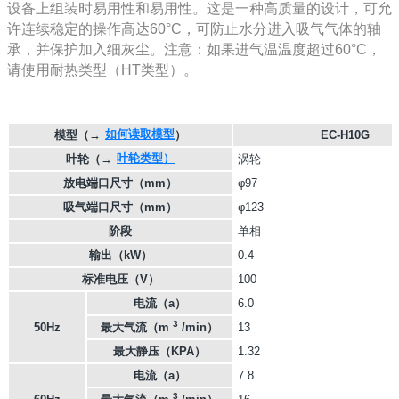
设备上组装时易用性和易用性。这是一种高质量的设计，可允
许连续稳定的操作高达60°C，可防止水分进入吸气气体的轴
承，并保护加入细灰尘。注意：如果进气温温度超过60°C，
请使用耐热类型（HT类型）。
如何读取模型
模型
（→
）
EC-H10G
叶轮类型）
叶轮
（→
涡轮
放电端口尺寸（mm）
φ97
吸气端口尺寸（mm）
φ123
阶段
单相
输出（kW）
0.4
标准电压（V）
100
电流（a）
6.0
3
50Hz
最大气流（m
/min）
13
最大静压（KPA）
1.32
电流（a）
7.8
3