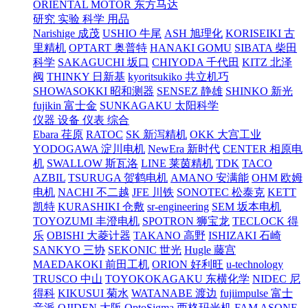
ORIENTAL MOTOR 东方马达
研究 实验 科学 用品
Narishige 成茂
USHIO 牛尾
ASH 旭理化
KORISEIKI 古
里精机
OPTART 奥普特
HANAKI GOMU
SIBATA 柴田
科学
SAKAGUCHI 坂口
CHIYODA 千代田
KITZ 北泽
阀
THINKY 日新基
kyoritsukiko 共立机巧
SHOWASOKKI 昭和测器
SENSEZ 静雄
SHINKO 新光
fujikin 富士金
SUNKAGAKU 太阳科学
仪器 设备 仪表 综合
Ebara 荏原
RATOC
SK 新泻精机
OKK 大宫工业
YODOGAWA 淀川电机
NewEra 新时代
CENTER 相原电
机
SWALLOW 斯瓦洛
LINE 莱茵精机
TDK
TACO
AZBIL
TSURUGA 贺鹤电机
AMANO 安满能
OHM 欧姆
电机
NACHI 不二越
JFE 川铁
SONOTEC 松泰克
KETT
凯特
KURASHIKI 仓敷
sr-engineering
SEM 坂本电机
TOYOZUMI 丰澄电机
SPOTRON 狮宝龙
TECLOCK 得
乐
OBISHI 大菱计器
TAKANO 高野
ISHIZAKI 石崎
SANKYO 三协
SEKONIC 世光
Hugle 藤宫
MAEDAKOKI 前田工机
ORION 好利旺
u-technology
TRUSCO 中山
TOYOKOKAGAKU 东横化学
NIDEC 尼
得科
KIKUSUI 菊水
WATANABE 渡边
fujiimpulse 富士
音派
OJIDEN 大阪
OptoSigma 西格玛光机
FAM
ASONE