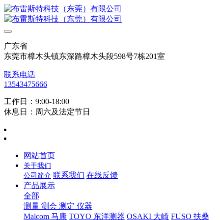
广东省
东莞市樟木头镇东深路樟木头段598号7栋201室
联系电话
13543475666
工作日：9:00-18:00
休息日：周六及法定节日
网站首页
关于我们
联系我们
在线反馈
公司简介
产品展示
全部
测量 测会 测定 仪器
Malcom 马康
TOYO 东洋测器
OSAKI 大崎
FUSO 扶桑