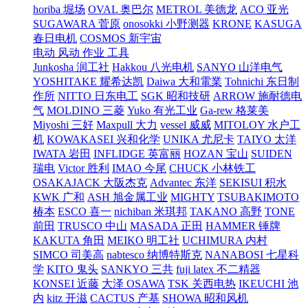
horiba 堀场
OVAL 奥巴尔
METROL 美德龙
ACO 亚光
SUGAWARA 菅原
onosokki 小野测器
KRONE
KASUGA
春日电机
COSMOS 新宇宙
电动 风动 作业 工具
Junkosha 润工社
Hakkou 八光电机
SANYO 山洋电气
YOSHITAKE 耀希达凯
Daiwa 大和電業
Tohnichi 东日制
作所
NITTO 日东电工
SGK 昭和技研
ARROW 施耐德电
气
MOLDINO 三菱
Yuko 有光工业
Ga-rew 格莱美
Miyoshi 三好
Maxpull 大力
vessel 威威
MITOLOY 水户工
机
KOWAKASEI 兴和化学
UNIKA 尤尼卡
TAIYO 太洋
IWATA 岩田
INFLIDGE 英富丽
HOZAN 宝山
SUIDEN
瑞电
Victor 胜利
IMAO 今尾
CHUCK 小林铁工
OSAKAJACK 大阪杰克
Advantec 东洋
SEKISUI 积水
KWK 广和
ASH 旭金属工业
MIGHTY
TSUBAKIMOTO
椿本
ESCO 喜一
nichiban 米琪邦
TAKANO 高野
TONE
前田
TRUSCO 中山
MASADA 正田
HAMMER 锤牌
KAKUTA 角田
MEIKO 明工社
UCHIMURA 内村
SIMCO 司美高
nabtesco 纳博特斯克
NANABOSI 七星科
学
KITO 鬼头
SANKYO 三共
fuji latex 不二精器
KONSEI 近藤
大泽 OSAWA
TSK 关西电热
IKEUCHI 池
内
kitz 开滋
CACTUS 产基
SHOWA 昭和风机