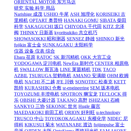
ORIENTAL MOTOR 东方马达
研究 实验 科学 用品
Narishige 成茂
USHIO 牛尾
ASH 旭理化
KORISEIKI 古
里精机
OPTART 奥普特
HANAKI GOMU
SIBATA 柴田
科学
SAKAGUCHI 坂口
CHIYODA 千代田
KITZ 北泽
阀
THINKY 日新基
kyoritsukiko 共立机巧
SHOWASOKKI 昭和测器
SENSEZ 静雄
SHINKO 新光
fujikin 富士金
SUNKAGAKU 太阳科学
仪器 设备 仪表 综合
Ebara 荏原
RATOC
SK 新泻精机
OKK 大宫工业
YODOGAWA 淀川电机
NewEra 新时代
CENTER 相原电
机
SWALLOW 斯瓦洛
LINE 莱茵精机
TDK
TACO
AZBIL
TSURUGA 贺鹤电机
AMANO 安满能
OHM 欧姆
电机
NACHI 不二越
JFE 川铁
SONOTEC 松泰克
KETT
凯特
KURASHIKI 仓敷
sr-engineering
SEM 坂本电机
TOYOZUMI 丰澄电机
SPOTRON 狮宝龙
TECLOCK 得
乐
OBISHI 大菱计器
TAKANO 高野
ISHIZAKI 石崎
SANKYO 三协
SEKONIC 世光
Hugle 藤宫
MAEDAKOKI 前田工机
ORION 好利旺
u-technology
TRUSCO 中山
TOYOKOKAGAKU 东横化学
NIDEC 尼
得科
KIKUSUI 菊水
WATANABE 渡边
fujiimpulse 富士
音派
OJIDEN 大阪
OptoSigma 西格玛光机
FAM
ASONE