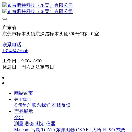
广东省
东莞市樟木头镇东深路樟木头段598号7栋201室
联系电话
13543475666
工作日：9:00-18:00
休息日：周六及法定节日
网站首页
关于我们
联系我们
在线反馈
公司简介
产品展示
全部
测量 测会 测定 仪器
Malcom 马康
TOYO 东洋测器
OSAKI 大崎
FUSO 扶桑