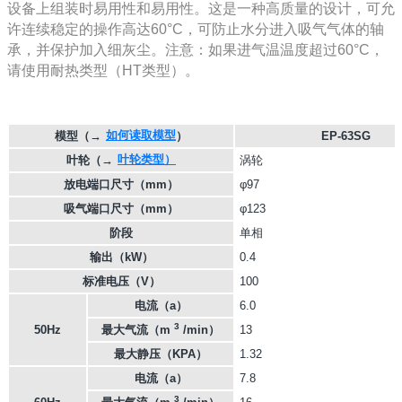
设备上组装时易用性和易用性。这是一种高质量的设计，可允
许连续稳定的操作高达60°C，可防止水分进入吸气气体的轴
承，并保护加入细灰尘。注意：如果进气温温度超过60°C，
请使用耐热类型（HT类型）。
如何读取模型
模型
（→
）
EP-63SG
叶轮类型）
叶轮
（→
涡轮
放电端口尺寸（mm）
φ97
吸气端口尺寸（mm）
φ123
阶段
单相
输出（kW）
0.4
标准电压（V）
100
电流（a）
6.0
3
50Hz
最大气流（m
/min）
13
最大静压（KPA）
1.32
电流（a）
7.8
3