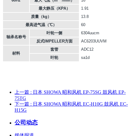
60Hz
最大气流（m
/min）
16
最大静压（KPA）
1.91
质量（kg）
13.8
最高进气温（℃）
60
叶轮一侧
6304uucm
轴承名称号
反式IMPELLER方面
AC6203UUVM
套管
ADC12
材料
叶轮
sa1d
上一篇
: 日本 SHOWA 昭和风机 EP-75SG 鼓风机 EP-
75TG
下一篇
: 日本 SHOWA 昭和风机 EC-H10G 鼓风机 EC-
H15G
公司动态
媒体报道