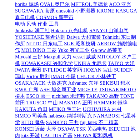
horiba 堀场
OVAL 奥巴尔
METROL 美德龙
ACO 亚光
SUGAWARA 菅原
onosokki 小野测器
KRONE
KASUGA
春日电机
COSMOS 新宇宙
电动 风动 作业 工具
Junkosha 润工社
Hakkou 八光电机
SANYO 山洋电气
YOSHITAKE 耀希达凯
Daiwa 大和電業
Tohnichi 东日制
作所
NITTO 日东电工
SGK 昭和技研
ARROW 施耐德电
气
MOLDINO 三菱
Yuko 有光工业
Ga-rew 格莱美
Miyoshi 三好
Maxpull 大力
vessel 威威
MITOLOY 水户工
机
KOWAKASEI 兴和化学
UNIKA 尤尼卡
TAIYO 太洋
IWATA 岩田
INFLIDGE 英富丽
HOZAN 宝山
SUIDEN
瑞电
Victor 胜利
IMAO 今尾
CHUCK 小林铁工
OSAKAJACK 大阪杰克
Advantec 东洋
SEKISUI 积水
KWK 广和
ASH 旭金属工业
MIGHTY
TSUBAKIMOTO
椿本
ESCO 喜一
nichiban 米琪邦
TAKANO 高野
TONE
前田
TRUSCO 中山
MASADA 正田
HAMMER 锤牌
KAKUTA 角田
MEIKO 明工社
UCHIMURA 内村
SIMCO 司美高
nabtesco 纳博特斯克
NANABOSI 七星科
学
KITO 鬼头
SANKYO 三共
fuji latex 不二精器
KONSEI 近藤
大泽 OSAWA
TSK 关西电热
IKEUCHI 池
内
kitz 开滋
CACTUS 产基
SHOWA 昭和风机