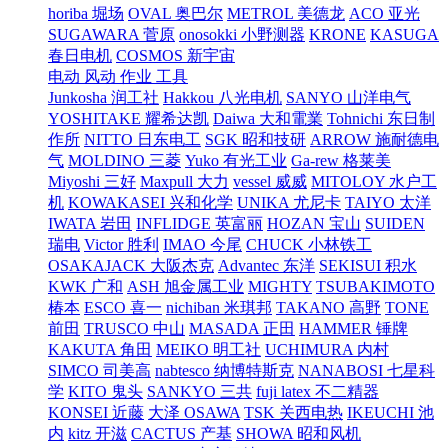
horiba 堀场
OVAL 奥巴尔
METROL 美德龙
ACO 亚光
SUGAWARA 菅原
onosokki 小野测器
KRONE
KASUGA
春日电机
COSMOS 新宇宙
电动 风动 作业 工具
Junkosha 润工社
Hakkou 八光电机
SANYO 山洋电气
YOSHITAKE 耀希达凯
Daiwa 大和電業
Tohnichi 东日制
作所
NITTO 日东电工
SGK 昭和技研
ARROW 施耐德电
气
MOLDINO 三菱
Yuko 有光工业
Ga-rew 格莱美
Miyoshi 三好
Maxpull 大力
vessel 威威
MITOLOY 水户工
机
KOWAKASEI 兴和化学
UNIKA 尤尼卡
TAIYO 太洋
IWATA 岩田
INFLIDGE 英富丽
HOZAN 宝山
SUIDEN
瑞电
Victor 胜利
IMAO 今尾
CHUCK 小林铁工
OSAKAJACK 大阪杰克
Advantec 东洋
SEKISUI 积水
KWK 广和
ASH 旭金属工业
MIGHTY
TSUBAKIMOTO
椿本
ESCO 喜一
nichiban 米琪邦
TAKANO 高野
TONE
前田
TRUSCO 中山
MASADA 正田
HAMMER 锤牌
KAKUTA 角田
MEIKO 明工社
UCHIMURA 内村
SIMCO 司美高
nabtesco 纳博特斯克
NANABOSI 七星科
学
KITO 鬼头
SANKYO 三共
fuji latex 不二精器
KONSEI 近藤
大泽 OSAWA
TSK 关西电热
IKEUCHI 池
内
kitz 开滋
CACTUS 产基
SHOWA 昭和风机