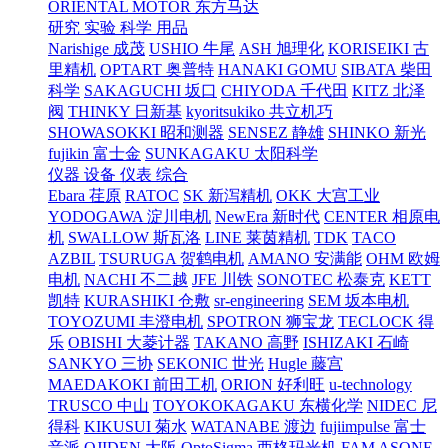
ORIENTAL MOTOR 东方马达
研究 实验 科学 用品
Narishige 成茂
USHIO 牛尾
ASH 旭理化
KORISEIKI 古
里精机
OPTART 奥普特
HANAKI GOMU
SIBATA 柴田
科学
SAKAGUCHI 坂口
CHIYODA 千代田
KITZ 北泽
阀
THINKY 日新基
kyoritsukiko 共立机巧
SHOWASOKKI 昭和测器
SENSEZ 静雄
SHINKO 新光
fujikin 富士金
SUNKAGAKU 太阳科学
仪器 设备 仪表 综合
Ebara 荏原
RATOC
SK 新泻精机
OKK 大宫工业
YODOGAWA 淀川电机
NewEra 新时代
CENTER 相原电
机
SWALLOW 斯瓦洛
LINE 莱茵精机
TDK
TACO
AZBIL
TSURUGA 贺鹤电机
AMANO 安满能
OHM 欧姆
电机
NACHI 不二越
JFE 川铁
SONOTEC 松泰克
KETT
凯特
KURASHIKI 仓敷
sr-engineering
SEM 坂本电机
TOYOZUMI 丰澄电机
SPOTRON 狮宝龙
TECLOCK 得
乐
OBISHI 大菱计器
TAKANO 高野
ISHIZAKI 石崎
SANKYO 三协
SEKONIC 世光
Hugle 藤宫
MAEDAKOKI 前田工机
ORION 好利旺
u-technology
TRUSCO 中山
TOYOKOKAGAKU 东横化学
NIDEC 尼
得科
KIKUSUI 菊水
WATANABE 渡边
fujiimpulse 富士
音派
OJIDEN 大阪
OptoSigma 西格玛光机
FAM
ASONE