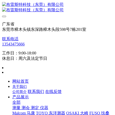
广东省
东莞市樟木头镇东深路樟木头段598号7栋201室
联系电话
13543475666
工作日：9:00-18:00
休息日：周六及法定节日
网站首页
关于我们
联系我们
在线反馈
公司简介
产品展示
全部
测量 测会 测定 仪器
Malcom 马康
TOYO 东洋测器
OSAKI 大崎
FUSO 扶桑