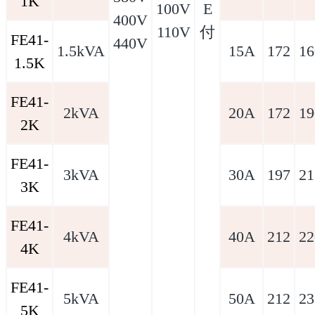
1K
100V
E
400V
110V
付
FE41-
440V
1.5kVA
15A
172
16
1.5K
FE41-
2kVA
20A
172
19
2K
FE41-
3kVA
30A
197
21
3K
FE41-
4kVA
40A
212
22
4K
FE41-
5kVA
50A
212
23
5K