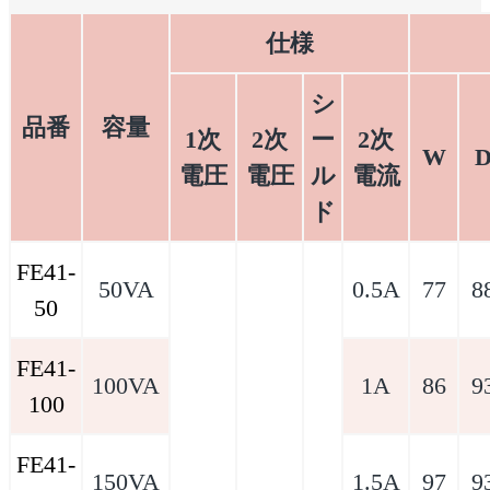
仕様
シ
品番
容量
1次
2次
ー
2次
W
電圧
電圧
ル
電流
ド
FE41-
50VA
0.5A
77
8
50
FE41-
100VA
1A
86
9
100
FE41-
150VA
1.5A
97
9