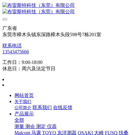
广东省
东莞市樟木头镇东深路樟木头段598号7栋201室
联系电话
13543475666
工作日：9:00-18:00
休息日：周六及法定节日
网站首页
关于我们
联系我们
在线反馈
公司简介
产品展示
全部
测量 测会 测定 仪器
Malcom 马康
TOYO 东洋测器
OSAKI 大崎
FUSO 扶桑