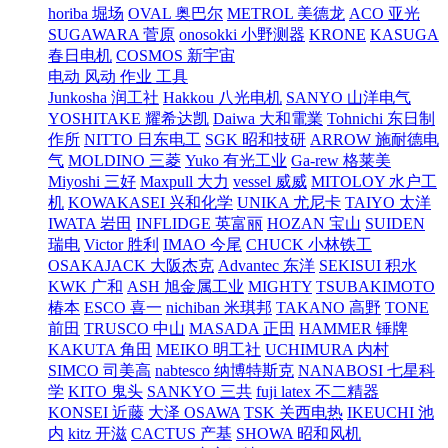
horiba 堀场
OVAL 奥巴尔
METROL 美德龙
ACO 亚光
SUGAWARA 菅原
onosokki 小野测器
KRONE
KASUGA
春日电机
COSMOS 新宇宙
电动 风动 作业 工具
Junkosha 润工社
Hakkou 八光电机
SANYO 山洋电气
YOSHITAKE 耀希达凯
Daiwa 大和電業
Tohnichi 东日制
作所
NITTO 日东电工
SGK 昭和技研
ARROW 施耐德电
气
MOLDINO 三菱
Yuko 有光工业
Ga-rew 格莱美
Miyoshi 三好
Maxpull 大力
vessel 威威
MITOLOY 水户工
机
KOWAKASEI 兴和化学
UNIKA 尤尼卡
TAIYO 太洋
IWATA 岩田
INFLIDGE 英富丽
HOZAN 宝山
SUIDEN
瑞电
Victor 胜利
IMAO 今尾
CHUCK 小林铁工
OSAKAJACK 大阪杰克
Advantec 东洋
SEKISUI 积水
KWK 广和
ASH 旭金属工业
MIGHTY
TSUBAKIMOTO
椿本
ESCO 喜一
nichiban 米琪邦
TAKANO 高野
TONE
前田
TRUSCO 中山
MASADA 正田
HAMMER 锤牌
KAKUTA 角田
MEIKO 明工社
UCHIMURA 内村
SIMCO 司美高
nabtesco 纳博特斯克
NANABOSI 七星科
学
KITO 鬼头
SANKYO 三共
fuji latex 不二精器
KONSEI 近藤
大泽 OSAWA
TSK 关西电热
IKEUCHI 池
内
kitz 开滋
CACTUS 产基
SHOWA 昭和风机