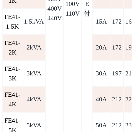
1K
100V
E
400V
110V
付
FE41-
440V
1.5kVA
15A
172
16
1.5K
FE41-
2kVA
20A
172
19
2K
FE41-
3kVA
30A
197
21
3K
FE41-
4kVA
40A
212
22
4K
FE41-
5kVA
50A
212
23
5K