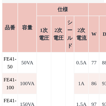
仕様
シ
品番
容量
1次
2次
ー
2次
W
電圧
電圧
ル
電流
ド
FE41-
50VA
0.5A
77
8
50
FE41-
100VA
1A
86
9
100
FE41-
150VA
1.5A
97
9