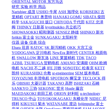
ORIENTAL MOTOR 东方马达
研究 实验 科学 用品
Narishige 成茂
USHIO 牛尾
ASH 旭理化
KORISEIKI 古
里精机
OPTART 奥普特
HANAKI GOMU
SIBATA 柴田
科学
SAKAGUCHI 坂口
CHIYODA 千代田
KITZ 北泽
阀
THINKY 日新基
kyoritsukiko 共立机巧
SHOWASOKKI 昭和测器
SENSEZ 静雄
SHINKO 新光
fujikin 富士金
SUNKAGAKU 太阳科学
仪器 设备 仪表 综合
Ebara 荏原
RATOC
SK 新泻精机
OKK 大宫工业
YODOGAWA 淀川电机
NewEra 新时代
CENTER 相原电
机
SWALLOW 斯瓦洛
LINE 莱茵精机
TDK
TACO
AZBIL
TSURUGA 贺鹤电机
AMANO 安满能
OHM 欧姆
电机
NACHI 不二越
JFE 川铁
SONOTEC 松泰克
KETT
凯特
KURASHIKI 仓敷
sr-engineering
SEM 坂本电机
TOYOZUMI 丰澄电机
SPOTRON 狮宝龙
TECLOCK 得
乐
OBISHI 大菱计器
TAKANO 高野
ISHIZAKI 石崎
SANKYO 三协
SEKONIC 世光
Hugle 藤宫
MAEDAKOKI 前田工机
ORION 好利旺
u-technology
TRUSCO 中山
TOYOKOKAGAKU 东横化学
NIDEC 尼
得科
KIKUSUI 菊水
WATANABE 渡边
fujiimpulse 富士
音派
OJIDEN 大阪
OptoSigma 西格玛光机
FAM
ASONE